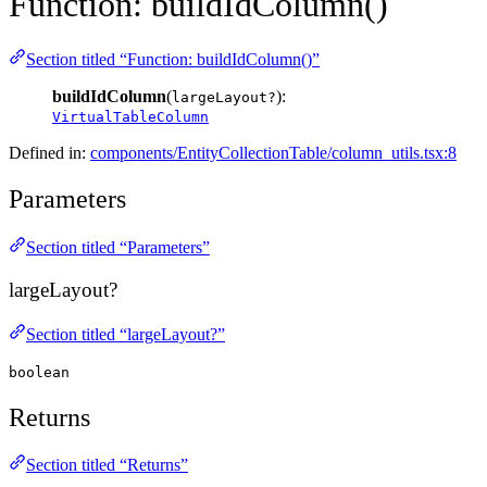
Function: buildIdColumn()
Section titled “Function: buildIdColumn()”
buildIdColumn
(
):
largeLayout?
VirtualTableColumn
Defined in:
components/EntityCollectionTable/column_utils.tsx:8
Parameters
Section titled “Parameters”
largeLayout?
Section titled “largeLayout?”
boolean
Returns
Section titled “Returns”