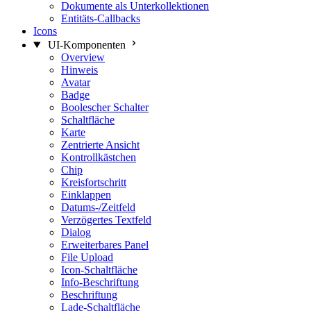
Dokumente als Unterkollektionen
Entitäts-Callbacks
Icons
UI-Komponenten
Overview
Hinweis
Avatar
Badge
Boolescher Schalter
Schaltfläche
Karte
Zentrierte Ansicht
Kontrollkästchen
Chip
Kreisfortschritt
Einklappen
Datums-/Zeitfeld
Verzögertes Textfeld
Dialog
Erweiterbares Panel
File Upload
Icon-Schaltfläche
Info-Beschriftung
Beschriftung
Lade-Schaltfläche