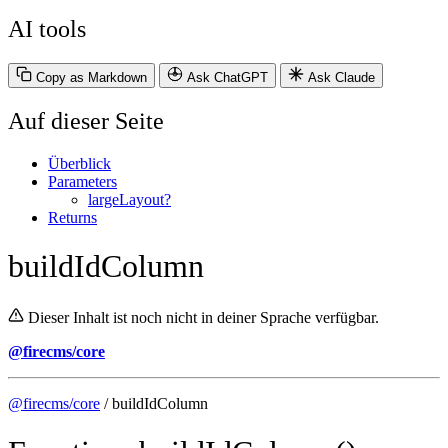
AI tools
Copy as Markdown
Ask ChatGPT
Ask Claude
Auf dieser Seite
Überblick
Parameters
largeLayout?
Returns
buildIdColumn
Dieser Inhalt ist noch nicht in deiner Sprache verfügbar.
@firecms/core
@firecms/core
/ buildIdColumn