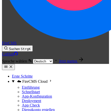
FireCMS
Suchen
Strg
K
GitHub
Sprache wählen
Jetzt starten
Erste Schritte
☁️ FireCMS Cloud
Einführung
Schnellstart
App-Konfiguration
Deployment
App Check
Dienstkonto erstellen