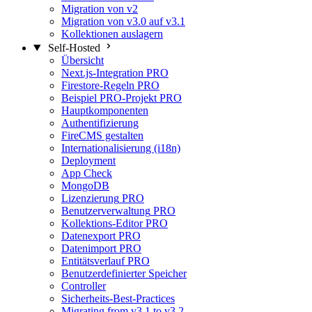
Migration von v2
Migration von v3.0 auf v3.1
Kollektionen auslagern
Self-Hosted
Übersicht
Next.js-Integration
PRO
Firestore-Regeln
PRO
Beispiel PRO-Projekt
PRO
Hauptkomponenten
Authentifizierung
FireCMS gestalten
Internationalisierung (i18n)
Deployment
App Check
MongoDB
Lizenzierung
PRO
Benutzerverwaltung
PRO
Kollektions-Editor
PRO
Datenexport
PRO
Datenimport
PRO
Entitätsverlauf
PRO
Benutzerdefinierter Speicher
Controller
Sicherheits-Best-Practices
Migrating from v3.1 to v3.2