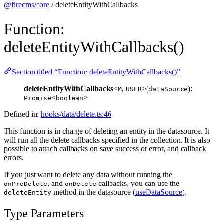
@firecms/core
/ deleteEntityWithCallbacks
Function:
deleteEntityWithCallbacks()
Section titled “Function: deleteEntityWithCallbacks()”
deleteEntityWithCallbacks
<
,
>(
):
M
USER
dataSource
<
>
Promise
boolean
Defined in:
hooks/data/delete.ts:46
This function is in charge of deleting an entity in the datasource. It
will run all the delete callbacks specified in the collection. It is also
possible to attach callbacks on save success or error, and callback
errors.
If you just want to delete any data without running the
, and
callbacks, you can use the
onPreDelete
onDelete
method in the datasource (
useDataSource
).
deleteEntity
Type Parameters