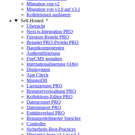
Migration von v2
Migration von v3.0 auf v3.1
Kollektionen auslagern
Self-Hosted
Übersicht
Next.js-Integration
PRO
Firestore-Regeln
PRO
Beispiel PRO-Projekt
PRO
Hauptkomponenten
Authentifizierung
FireCMS gestalten
Internationalisierung (i18n)
Deployment
App Check
MongoDB
Lizenzierung
PRO
Benutzerverwaltung
PRO
Kollektions-Editor
PRO
Datenexport
PRO
Datenimport
PRO
Entitätsverlauf
PRO
Benutzerdefinierter Speicher
Controller
Sicherheits-Best-Practices
Migrating from v3.1 to v3.2