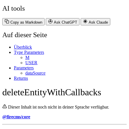
AI tools
Copy as Markdown
Ask ChatGPT
Ask Claude
Auf dieser Seite
Überblick
Type Parameters
M
USER
Parameters
dataSource
Returns
deleteEntityWithCallbacks
Dieser Inhalt ist noch nicht in deiner Sprache verfügbar.
@firecms/core