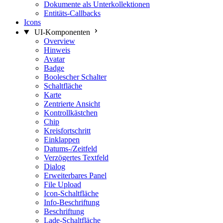
Dokumente als Unterkollektionen
Entitäts-Callbacks
Icons
UI-Komponenten
Overview
Hinweis
Avatar
Badge
Boolescher Schalter
Schaltfläche
Karte
Zentrierte Ansicht
Kontrollkästchen
Chip
Kreisfortschritt
Einklappen
Datums-/Zeitfeld
Verzögertes Textfeld
Dialog
Erweiterbares Panel
File Upload
Icon-Schaltfläche
Info-Beschriftung
Beschriftung
Lade-Schaltfläche