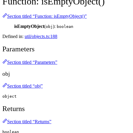
Function: isEmptyObject()
Section titled “Function: isEmptyObject()”
isEmptyObject
(
):
obj
boolean
Defined in:
util/objects.ts:188
Parameters
Section titled “Parameters”
obj
Section titled “obj”
object
Returns
Section titled “Returns”
boolean