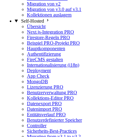
Migration von v2
Migration von v3.0 auf v3.1
Kollektionen auslagern
Self-Hosted
Übersicht
Next.js-Integration
PRO
Firestore-Regeln
PRO
Beispiel PRO-Projekt
PRO
Hauptkomponenten
Authentifizierung
FireCMS gestalten
Internationalisierung (i18n)
Deployment
App Check
MongoDB
Lizenzierung
PRO
Benutzerverwaltung
PRO
Kollektions-Editor
PRO
Datenexport
PRO
Datenimport
PRO
Entitätsverlauf
PRO
Benutzerdefinierter Speicher
Controller
Sicherheits-Best-Practices
Migrating from v3.1 to v3.2