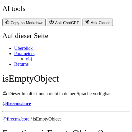
AI tools
Copy as Markdown
Ask ChatGPT
Ask Claude
Auf dieser Seite
Überblick
Parameters
obj
Returns
isEmptyObject
Dieser Inhalt ist noch nicht in deiner Sprache verfügbar.
@firecms/core
@firecms/core
/ isEmptyObject