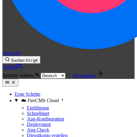
FireCMS
Suchen
Strg
K
GitHub
Sprache wählen
Jetzt starten
Erste Schritte
☁️ FireCMS Cloud
Einführung
Schnellstart
App-Konfiguration
Deployment
App Check
Dienstkonto erstellen