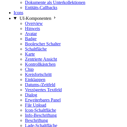
Dokumente als Unterkollektionen
Entitäts-Callbacks
Icons
UI-Komponenten
Overview
Hinweis
Avatar
Badge
Boolescher Schalter
Schaltfläche
Karte
Zentrierte Ansicht
Kontrollkästchen
Chip
Kreisfortschritt
Einklappen
Datums-/Zeitfeld
Verzögertes Textfeld
Dialog
Erweiterbares Panel
File Upload
Icon-Schaltfläche
Info-Beschriftung
Beschriftung
Lade-Schaltfläche