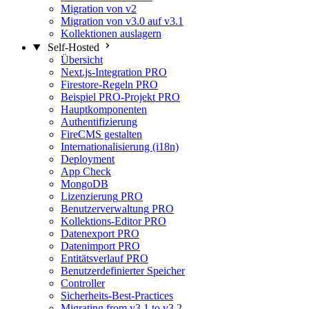
Migration von v2
Migration von v3.0 auf v3.1
Kollektionen auslagern
Self-Hosted
Übersicht
Next.js-Integration
PRO
Firestore-Regeln
PRO
Beispiel PRO-Projekt
PRO
Hauptkomponenten
Authentifizierung
FireCMS gestalten
Internationalisierung (i18n)
Deployment
App Check
MongoDB
Lizenzierung
PRO
Benutzerverwaltung
PRO
Kollektions-Editor
PRO
Datenexport
PRO
Datenimport
PRO
Entitätsverlauf
PRO
Benutzerdefinierter Speicher
Controller
Sicherheits-Best-Practices
Migrating from v3.1 to v3.2