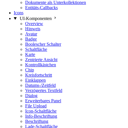
Dokumente als Unterkollektionen
Entitäts-Callbacks
Icons
UI-Komponenten
Overview
Hinweis
Avatar
Badge
Boolescher Schalter
Schaltfläche
Karte
Zentrierte Ansicht
Kontrollkästchen
Chip
Kreisfortschritt
Einklappen
Datums-/Zeitfeld
Verzögertes Textfeld
Dialog
Erweiterbares Panel
File Upload
Icon-Schaltfläche
Info-Beschriftung
Beschriftung
Lade-Schaltfläche