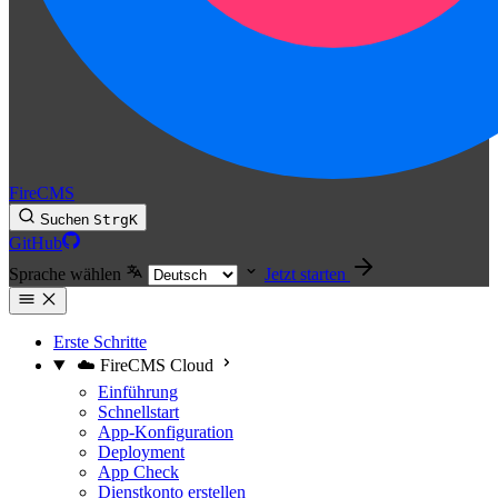
FireCMS
Suchen
Strg
K
GitHub
Sprache wählen
Jetzt starten
Erste Schritte
☁️ FireCMS Cloud
Einführung
Schnellstart
App-Konfiguration
Deployment
App Check
Dienstkonto erstellen