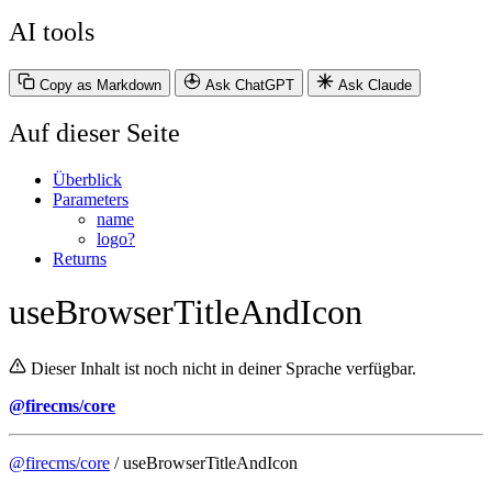
AI tools
Copy as Markdown
Ask ChatGPT
Ask Claude
Auf dieser Seite
Überblick
Parameters
name
logo?
Returns
useBrowserTitleAndIcon
Dieser Inhalt ist noch nicht in deiner Sprache verfügbar.
@firecms/core
@firecms/core
/ useBrowserTitleAndIcon