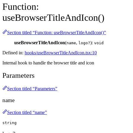
Function:
useBrowserTitleAndIcon()
Section titled “Function: useBrowserTitleAndIcon()”
useBrowserTitleAndIcon
(
,
):
name
logo?
void
Defined in:
hooks/useBrowserTitleAndIcon.tsx:10
Internal hook to handle the browser title and icon
Parameters
Section titled “Parameters”
name
Section titled “name”
string