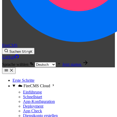
FireCMS
Suchen
Strg
K
GitHub
Sprache wählen
Jetzt starten
Erste Schritte
☁️ FireCMS Cloud
Einführung
Schnellstart
App-Konfiguration
Deployment
App Check
Dienstkonto erstellen