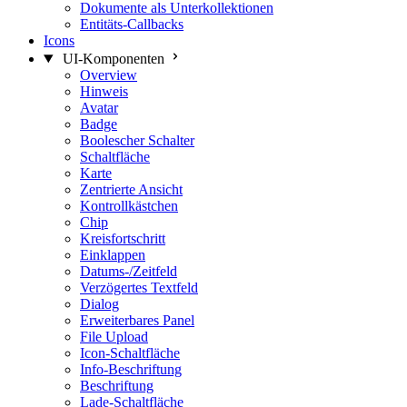
Dokumente als Unterkollektionen
Entitäts-Callbacks
Icons
UI-Komponenten
Overview
Hinweis
Avatar
Badge
Boolescher Schalter
Schaltfläche
Karte
Zentrierte Ansicht
Kontrollkästchen
Chip
Kreisfortschritt
Einklappen
Datums-/Zeitfeld
Verzögertes Textfeld
Dialog
Erweiterbares Panel
File Upload
Icon-Schaltfläche
Info-Beschriftung
Beschriftung
Lade-Schaltfläche