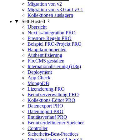
Migration von v2
Migration von v3.0 auf v3.1
Kollektionen auslagern
Self-Hosted
Übersicht
Next.js-Integration
PRO
Firestore-Regeln
PRO
Beispiel PRO-Projekt
PRO
Hauptkomponenten
Authentifizierung
FireCMS gestalten
Internationalisierung (i18n)
Deployment
App Check
MongoDB
Lizenzierung
PRO
Benutzerverwaltung
PRO
Kollektions-Editor
PRO
Datenexport
PRO
Datenimport
PRO
Entitätsverlauf
PRO
Benutzerdefinierter Speicher
Controller
Sicherheits-Best-Practices
Migrating from v3.1 to v3.2