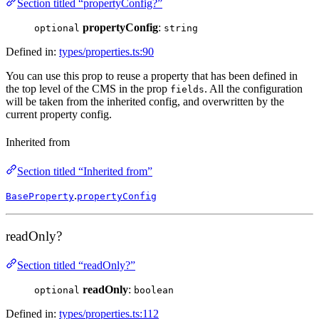
Section titled “propertyConfig?”
propertyConfig
:
optional
string
Defined in:
types/properties.ts:90
You can use this prop to reuse a property that has been defined in
the top level of the CMS in the prop
. All the configuration
fields
will be taken from the inherited config, and overwritten by the
current property config.
Inherited from
Section titled “Inherited from”
.
BaseProperty
propertyConfig
readOnly?
Section titled “readOnly?”
readOnly
:
optional
boolean
Defined in:
types/properties.ts:112