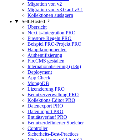
Migration von v2
Migration von v3.0 auf v3.1
Kollektionen auslagern
Self-Hosted
Übersicht
Next.js-Integration
PRO
Firestore-Regeln
PRO
Beispiel PRO-Projekt
PRO
Hauptkomponenten
Authentifizierung
FireCMS gestalten
Internationalisierung (i18n)
Deployment
App Check
MongoDB
Lizenzierung
PRO
Benutzerverwaltung
PRO
Kollektions-Editor
PRO
Datenexport
PRO
Datenimport
PRO
Entitätsverlauf
PRO
Benutzerdefinierter Speicher
Controller
Sicherheits-Best-Practices
Migrating from v3.1 to v3.2