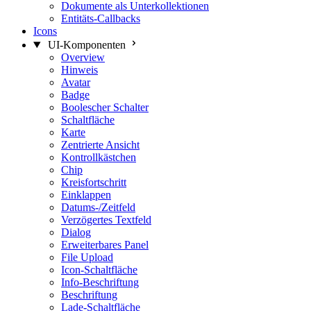
Dokumente als Unterkollektionen
Entitäts-Callbacks
Icons
UI-Komponenten
Overview
Hinweis
Avatar
Badge
Boolescher Schalter
Schaltfläche
Karte
Zentrierte Ansicht
Kontrollkästchen
Chip
Kreisfortschritt
Einklappen
Datums-/Zeitfeld
Verzögertes Textfeld
Dialog
Erweiterbares Panel
File Upload
Icon-Schaltfläche
Info-Beschriftung
Beschriftung
Lade-Schaltfläche