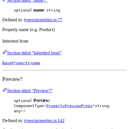
Section titled “name?”
name
:
optional
string
Defined in:
types/properties.ts:77
Property name (e.g. Product)
Inherited from
Section titled “Inherited from”
.
BaseProperty
name
Preview?
Section titled “Preview?”
Preview
:
optional
<
<
,
ComponentType
PropertyPreviewProps
string
>>
any
Defined in:
types/properties.ts:142