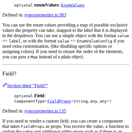
enumValues
:
optional
EnumValues
Defined in:
types/properties.ts:383
You can use the enum values providing a map of possible exclusive
values the property can take, mapped to the label that it is displayed
in the dropdown. You can use a simple object with the format
value
=>
, or with the format
=>
if you
label
value
EnumValueConfig
need extra customization, (like disabling specific options or
assigning colors). If you need to ensure the order of the elements,
you can pass a
instead of a plain object.
Map
Field?
Section titled “Field?”
Field
:
optional
<
<
,
,
>>
ComponentType
FieldProps
string
any
any
Defined in:
types/properties.ts:135
If you need to render a custom field, you can create a component
that takes
as props. You receive the value, a function to
FieldProps
update the value and additional utility props such as if there is an