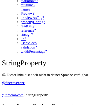
markdown?
multiline?
name?
Preview?
previewAsTag?
propertyConfig?
readOnly?
reference?
storage?
url?
userSelect?
validation?
widthPercentage?
StringProperty
Dieser Inhalt ist noch nicht in deiner Sprache verfügbar.
@firecms/core
@firecms/core
/ StringProperty