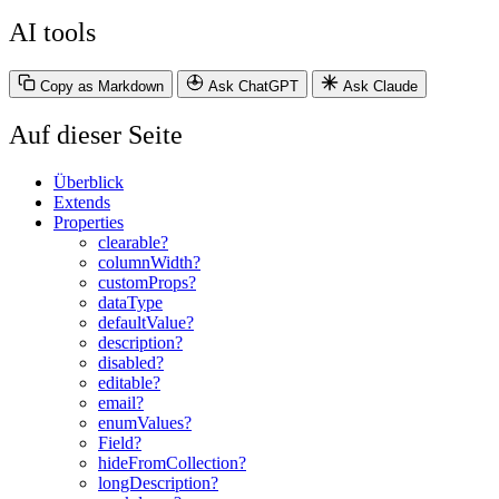
AI tools
Copy as Markdown
Ask ChatGPT
Ask Claude
Auf dieser Seite
Überblick
Extends
Properties
clearable?
columnWidth?
customProps?
dataType
defaultValue?
description?
disabled?
editable?
email?
enumValues?
Field?
hideFromCollection?
longDescription?