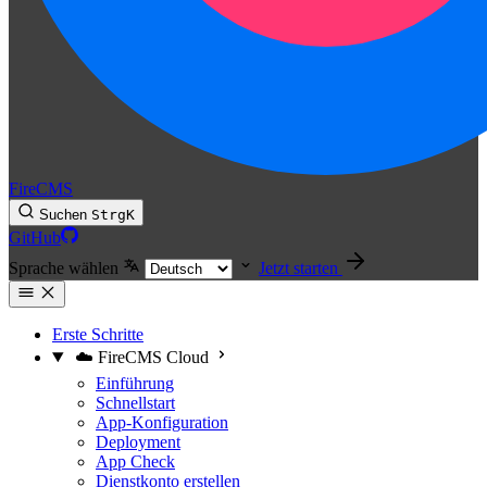
FireCMS
Suchen
Strg
K
GitHub
Sprache wählen
Jetzt starten
Erste Schritte
☁️ FireCMS Cloud
Einführung
Schnellstart
App-Konfiguration
Deployment
App Check
Dienstkonto erstellen