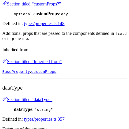
Section titled “customProps?”
customProps
:
optional
any
Defined in:
types/properties.ts:148
Additional props that are passed to the components defined in
field
or in
.
preview
Inherited from
Section titled “Inherited from”
.
BaseProperty
customProps
dataType
Section titled “dataType”
dataType
:
"string"
Defined in:
types/properties.ts:357
Datatype of the property