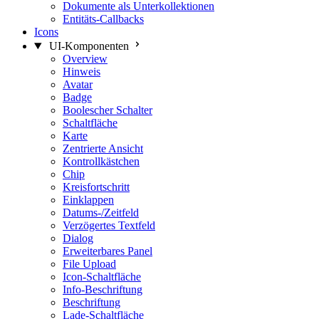
Dokumente als Unterkollektionen
Entitäts-Callbacks
Icons
UI-Komponenten
Overview
Hinweis
Avatar
Badge
Boolescher Schalter
Schaltfläche
Karte
Zentrierte Ansicht
Kontrollkästchen
Chip
Kreisfortschritt
Einklappen
Datums-/Zeitfeld
Verzögertes Textfeld
Dialog
Erweiterbares Panel
File Upload
Icon-Schaltfläche
Info-Beschriftung
Beschriftung
Lade-Schaltfläche