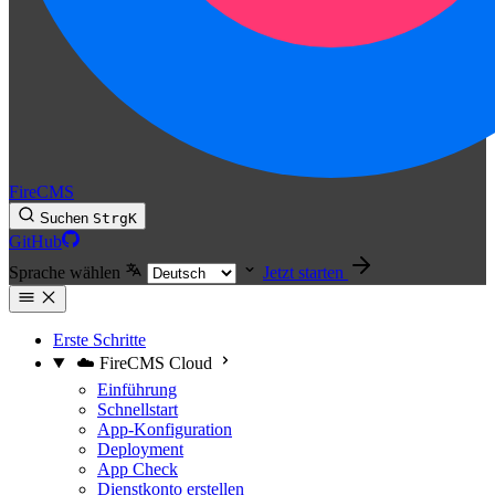
FireCMS
Suchen
Strg
K
GitHub
Sprache wählen
Jetzt starten
Erste Schritte
☁️ FireCMS Cloud
Einführung
Schnellstart
App-Konfiguration
Deployment
App Check
Dienstkonto erstellen