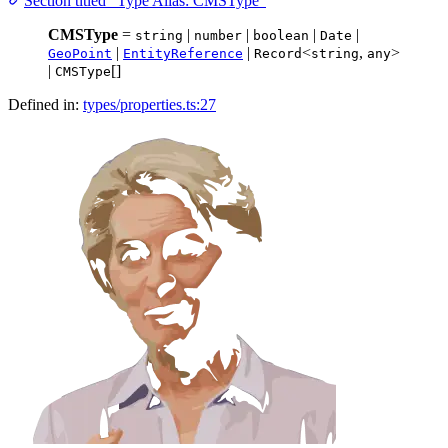
Section titled “Type Alias: CMSType”
CMSType
=
|
|
|
|
string
number
boolean
Date
|
|
<
,
>
GeoPoint
EntityReference
Record
string
any
|
[]
CMSType
Defined in:
types/properties.ts:27