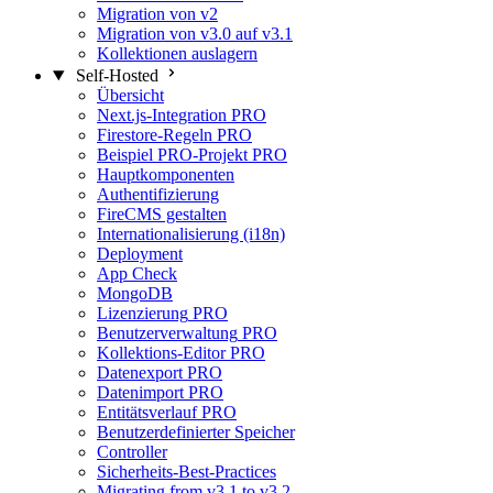
Migration von v2
Migration von v3.0 auf v3.1
Kollektionen auslagern
Self-Hosted
Übersicht
Next.js-Integration
PRO
Firestore-Regeln
PRO
Beispiel PRO-Projekt
PRO
Hauptkomponenten
Authentifizierung
FireCMS gestalten
Internationalisierung (i18n)
Deployment
App Check
MongoDB
Lizenzierung
PRO
Benutzerverwaltung
PRO
Kollektions-Editor
PRO
Datenexport
PRO
Datenimport
PRO
Entitätsverlauf
PRO
Benutzerdefinierter Speicher
Controller
Sicherheits-Best-Practices
Migrating from v3.1 to v3.2