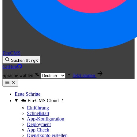
FireCMS
Suchen
Strg
K
GitHub
Sprache wählen
Jetzt starten
Erste Schritte
☁️ FireCMS Cloud
Einführung
Schnellstart
App-Konfiguration
Deployment
App Check
Dienstkonto erstellen