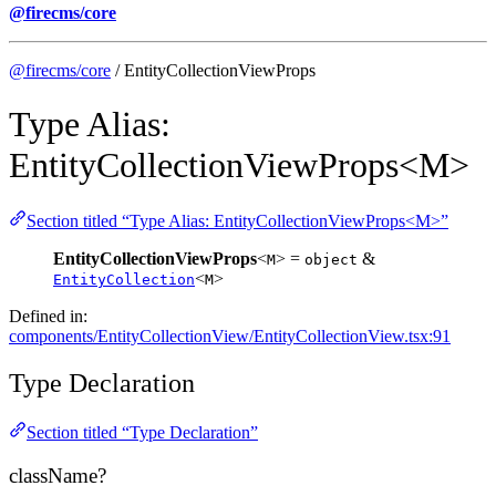
@firecms/core
@firecms/core
/ EntityCollectionViewProps
Type Alias:
EntityCollectionViewProps<M>
Section titled “Type Alias: EntityCollectionViewProps<M>”
EntityCollectionViewProps
<
> =
&
M
object
<
>
EntityCollection
M
Defined in:
components/EntityCollectionView/EntityCollectionView.tsx:91
Type Declaration
Section titled “Type Declaration”
className?