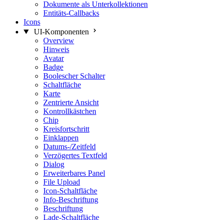
Dokumente als Unterkollektionen
Entitäts-Callbacks
Icons
UI-Komponenten
Overview
Hinweis
Avatar
Badge
Boolescher Schalter
Schaltfläche
Karte
Zentrierte Ansicht
Kontrollkästchen
Chip
Kreisfortschritt
Einklappen
Datums-/Zeitfeld
Verzögertes Textfeld
Dialog
Erweiterbares Panel
File Upload
Icon-Schaltfläche
Info-Beschriftung
Beschriftung
Lade-Schaltfläche