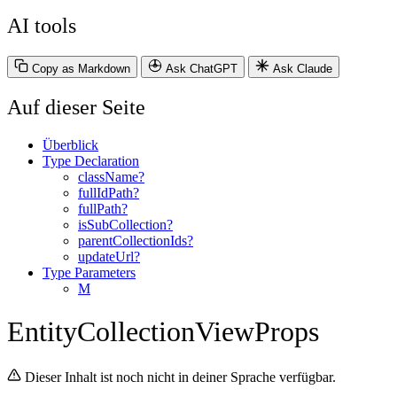
AI tools
Copy as Markdown
Ask ChatGPT
Ask Claude
Auf dieser Seite
Überblick
Type Declaration
className?
fullIdPath?
fullPath?
isSubCollection?
parentCollectionIds?
updateUrl?
Type Parameters
M
EntityCollectionViewProps
Dieser Inhalt ist noch nicht in deiner Sprache verfügbar.