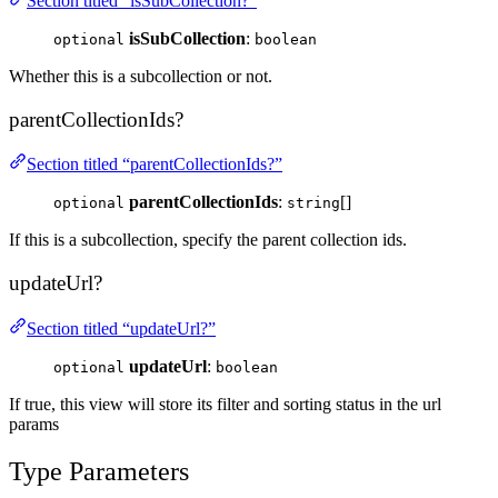
Section titled “isSubCollection?”
isSubCollection
:
optional
boolean
Whether this is a subcollection or not.
parentCollectionIds?
Section titled “parentCollectionIds?”
parentCollectionIds
:
[]
optional
string
If this is a subcollection, specify the parent collection ids.
updateUrl?
Section titled “updateUrl?”
updateUrl
:
optional
boolean
If true, this view will store its filter and sorting status in the url
params
Type Parameters