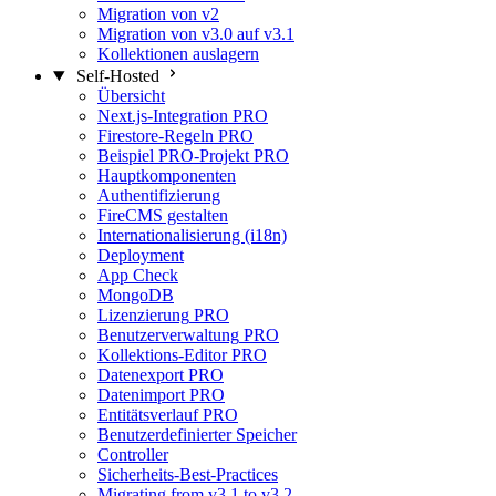
Migration von v2
Migration von v3.0 auf v3.1
Kollektionen auslagern
Self-Hosted
Übersicht
Next.js-Integration
PRO
Firestore-Regeln
PRO
Beispiel PRO-Projekt
PRO
Hauptkomponenten
Authentifizierung
FireCMS gestalten
Internationalisierung (i18n)
Deployment
App Check
MongoDB
Lizenzierung
PRO
Benutzerverwaltung
PRO
Kollektions-Editor
PRO
Datenexport
PRO
Datenimport
PRO
Entitätsverlauf
PRO
Benutzerdefinierter Speicher
Controller
Sicherheits-Best-Practices
Migrating from v3.1 to v3.2