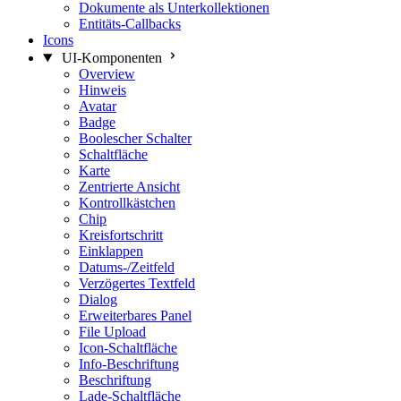
Dokumente als Unterkollektionen
Entitäts-Callbacks
Icons
UI-Komponenten
Overview
Hinweis
Avatar
Badge
Boolescher Schalter
Schaltfläche
Karte
Zentrierte Ansicht
Kontrollkästchen
Chip
Kreisfortschritt
Einklappen
Datums-/Zeitfeld
Verzögertes Textfeld
Dialog
Erweiterbares Panel
File Upload
Icon-Schaltfläche
Info-Beschriftung
Beschriftung
Lade-Schaltfläche