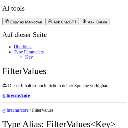
AI tools
Copy as Markdown
Ask ChatGPT
Ask Claude
Auf dieser Seite
Überblick
Type Parameters
Key
FilterValues
Dieser Inhalt ist noch nicht in deiner Sprache verfügbar.
@firecms/core
@firecms/core
/ FilterValues
Type Alias: FilterValues<Key>