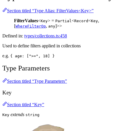
Section titled “Type Alias: FilterValues<Key>”
FilterValues
<
> =
<
<
,
Key
Partial
Record
Key
[
,
]>>
WhereFilterOp
any
Defined in:
types/collections.ts:458
Used to define filters applied in collections
e.g.
{ age: [">=", 18] }
Type Parameters
Section titled “Type Parameters”
Key
Section titled “Key”
extends
Key
string