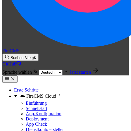
FireCMS
Suchen
Strg
K
GitHub
Sprache wählen
Jetzt starten
Erste Schritte
☁️ FireCMS Cloud
Einführung
Schnellstart
App-Konfiguration
Deployment
App Check
Dienstkonto erstellen