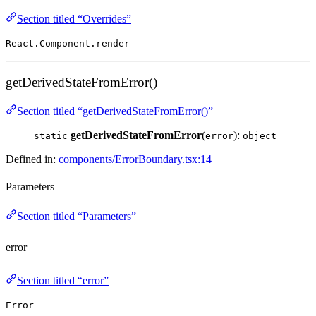
Section titled “Overrides”
React.Component.render
getDerivedStateFromError()
Section titled “getDerivedStateFromError()”
getDerivedStateFromError
(
):
static
error
object
Defined in:
components/ErrorBoundary.tsx:14
Parameters
Section titled “Parameters”
error
Section titled “error”
Error