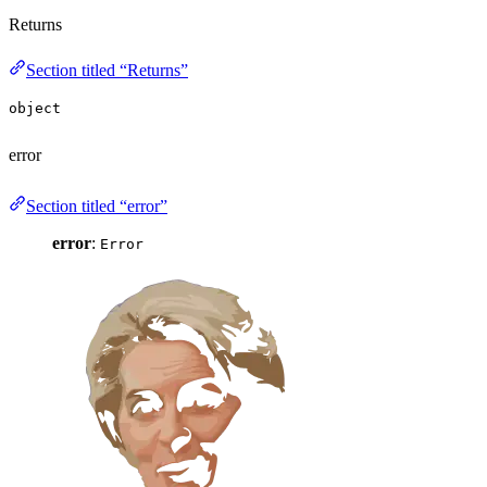
Returns
Section titled “Returns”
object
error
Section titled “error”
error
:
Error