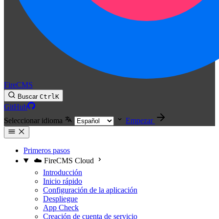
FireCMS
Buscar
Ctrl
K
GitHub
Seleccionar idioma
Empezar
Primeros pasos
☁️ FireCMS Cloud
Introducción
Inicio rápido
Configuración de la aplicación
Despliegue
App Check
Creación de cuenta de servicio