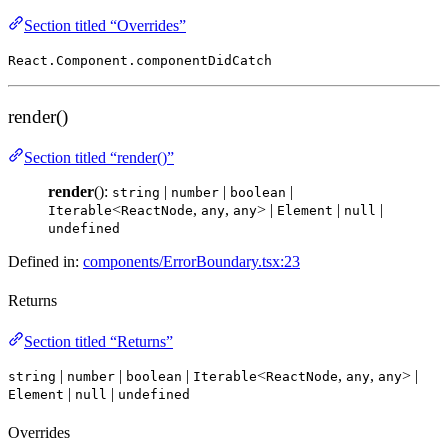
Section titled “Overrides”
React.Component.componentDidCatch
render()
Section titled “render()”
render
():
|
|
|
string
number
boolean
<
,
,
> |
|
|
Iterable
ReactNode
any
any
Element
null
undefined
Defined in:
components/ErrorBoundary.tsx:23
Returns
Section titled “Returns”
|
|
|
<
,
,
> |
string
number
boolean
Iterable
ReactNode
any
any
|
|
Element
null
undefined
Overrides