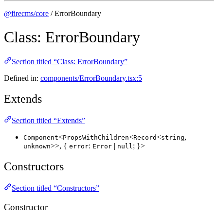
@firecms/core
/ ErrorBoundary
Class: ErrorBoundary
Section titled “Class: ErrorBoundary”
Defined in:
components/ErrorBoundary.tsx:5
Extends
Section titled “Extends”
<
<
<
,
Component
PropsWithChildren
Record
string
>>, {
:
|
; }>
unknown
error
Error
null
Constructors
Section titled “Constructors”
Constructor