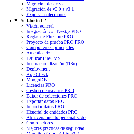
Migración desde v2
Migración de v3.0 a v3.1
Expulsar colecciones
Self-hosted
Visión general
Integración con Next.js
PRO
Reglas de Firestore
PRO
Proyecto de prueba PRO
PRO
Componentes principales
Autenticación
Estilizar FireCMS
Internacionalización (i18n)
Deployment
App Check
MongoDB
Licencias
PRO
Gestión de usuarios
PRO
Editor de colecciones
PRO
Exportar datos
PRO
Importar datos
PRO
Historial de entidades
PRO
Almacenamiento personalizado
Controladores
Mejores prácticas de seguridad
Migrating from v3.1 to v3.2