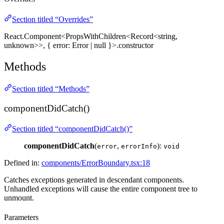
Section titled “Overrides”
React.Component<PropsWithChildren<Record<string,
unknown>>, { error: Error | null }>.constructor
Methods
Section titled “Methods”
componentDidCatch()
Section titled “componentDidCatch()”
componentDidCatch
(
,
):
error
errorInfo
void
Defined in:
components/ErrorBoundary.tsx:18
Catches exceptions generated in descendant components.
Unhandled exceptions will cause the entire component tree to
unmount.
Parameters