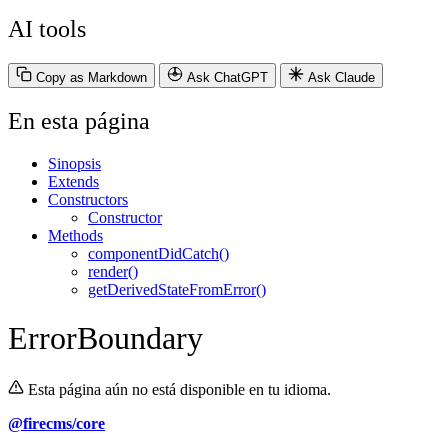
AI tools
Copy as Markdown
Ask ChatGPT
Ask Claude
En esta página
Sinopsis
Extends
Constructors
Constructor
Methods
componentDidCatch()
render()
getDerivedStateFromError()
ErrorBoundary
Esta página aún no está disponible en tu idioma.
@firecms/core