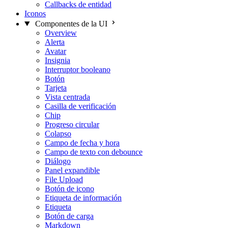
Callbacks de entidad
Iconos
Componentes de la UI
Overview
Alerta
Avatar
Insignia
Interruptor booleano
Botón
Tarjeta
Vista centrada
Casilla de verificación
Chip
Progreso circular
Colapso
Campo de fecha y hora
Campo de texto con debounce
Diálogo
Panel expandible
File Upload
Botón de icono
Etiqueta de información
Etiqueta
Botón de carga
Markdown