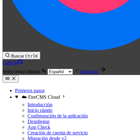
Buscar
Ctrl
K
GitHub
Seleccionar idioma
Empezar
Primeros pasos
☁️ FireCMS Cloud
Introducción
Inicio rápido
Configuración de la aplicación
Despliegue
App Check
Creación de cuenta de servicio
Migración desde v2