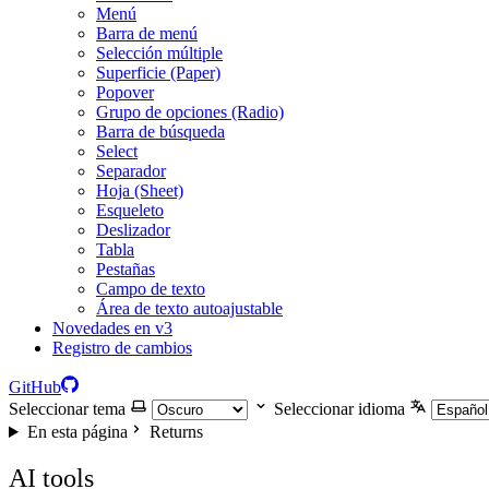
Menú
Barra de menú
Selección múltiple
Superficie (Paper)
Popover
Grupo de opciones (Radio)
Barra de búsqueda
Select
Separador
Hoja (Sheet)
Esqueleto
Deslizador
Tabla
Pestañas
Campo de texto
Área de texto autoajustable
Novedades en v3
Registro de cambios
GitHub
Seleccionar tema
Seleccionar idioma
En esta página
Returns
AI tools