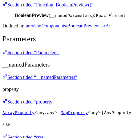
Section titled “Function: BooleanPreview()”
BooleanPreview
(
):
__namedParameters
ReactElement
Defined in:
preview/components/BooleanPreview.tsx:9
Parameters
Section titled “Parameters”
__namedParameters
Section titled “__namedParameters”
property
Section titled “property”
<
,
> |
<
> |
ArrayProperty
any
any
MapProperty
any
AnyProperty
size
Section titled “size”