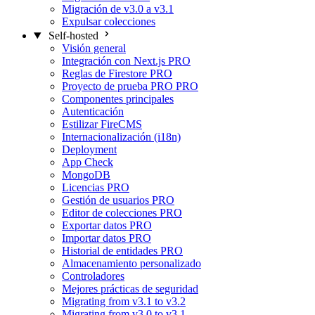
Migración de v3.0 a v3.1
Expulsar colecciones
Self-hosted
Visión general
Integración con Next.js
PRO
Reglas de Firestore
PRO
Proyecto de prueba PRO
PRO
Componentes principales
Autenticación
Estilizar FireCMS
Internacionalización (i18n)
Deployment
App Check
MongoDB
Licencias
PRO
Gestión de usuarios
PRO
Editor de colecciones
PRO
Exportar datos
PRO
Importar datos
PRO
Historial de entidades
PRO
Almacenamiento personalizado
Controladores
Mejores prácticas de seguridad
Migrating from v3.1 to v3.2
Migrating from v3.0 to v3.1