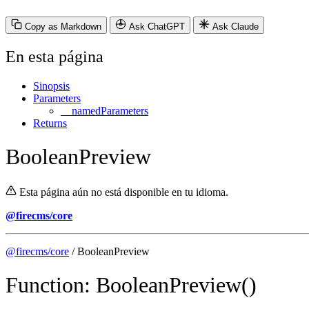
Copy as Markdown
Ask ChatGPT
Ask Claude
En esta página
Sinopsis
Parameters
__namedParameters
Returns
BooleanPreview
Esta página aún no está disponible en tu idioma.
@firecms/core
@firecms/core
/ BooleanPreview
Function: BooleanPreview()