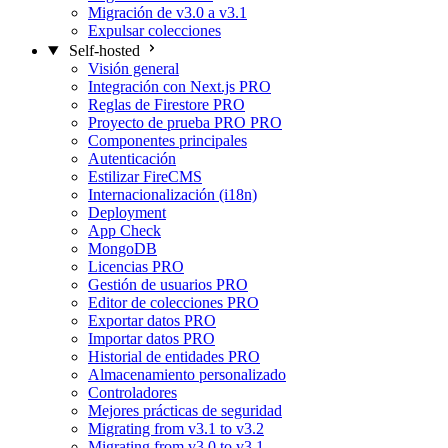
Migración de v3.0 a v3.1
Expulsar colecciones
Self-hosted
Visión general
Integración con Next.js
PRO
Reglas de Firestore
PRO
Proyecto de prueba PRO
PRO
Componentes principales
Autenticación
Estilizar FireCMS
Internacionalización (i18n)
Deployment
App Check
MongoDB
Licencias
PRO
Gestión de usuarios
PRO
Editor de colecciones
PRO
Exportar datos
PRO
Importar datos
PRO
Historial de entidades
PRO
Almacenamiento personalizado
Controladores
Mejores prácticas de seguridad
Migrating from v3.1 to v3.2
Migrating from v3.0 to v3.1