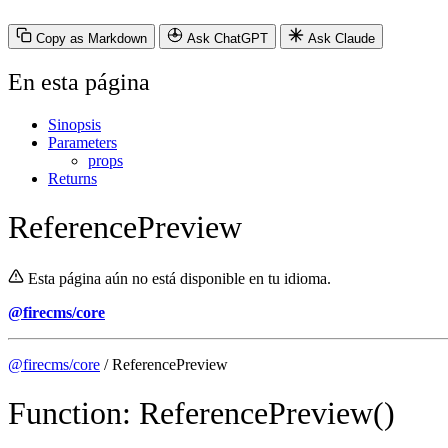
Copy as Markdown
Ask ChatGPT
Ask Claude
En esta página
Sinopsis
Parameters
props
Returns
ReferencePreview
Esta página aún no está disponible en tu idioma.
@firecms/core
@firecms/core
/ ReferencePreview
Function: ReferencePreview()