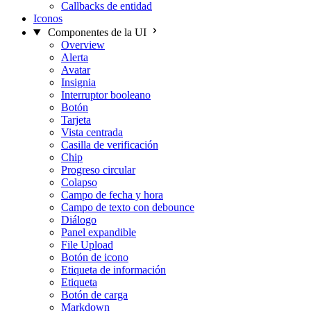
Callbacks de entidad
Iconos
Componentes de la UI
Overview
Alerta
Avatar
Insignia
Interruptor booleano
Botón
Tarjeta
Vista centrada
Casilla de verificación
Chip
Progreso circular
Colapso
Campo de fecha y hora
Campo de texto con debounce
Diálogo
Panel expandible
File Upload
Botón de icono
Etiqueta de información
Etiqueta
Botón de carga
Markdown