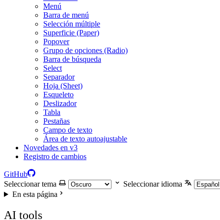
Menú
Barra de menú
Selección múltiple
Superficie (Paper)
Popover
Grupo de opciones (Radio)
Barra de búsqueda
Select
Separador
Hoja (Sheet)
Esqueleto
Deslizador
Tabla
Pestañas
Campo de texto
Área de texto autoajustable
Novedades en v3
Registro de cambios
GitHub
Seleccionar tema
Seleccionar idioma
En esta página
AI tools