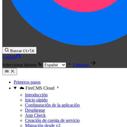
Buscar
Ctrl
K
GitHub
Seleccionar idioma
Empezar
Primeros pasos
☁️ FireCMS Cloud
Introducción
Inicio rápido
Configuración de la aplicación
Despliegue
App Check
Creación de cuenta de servicio
Migración desde v2