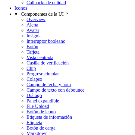
Callbacks de entidad
Iconos
Componentes de la UI
Overview
Alerta
Avatar
Insignia
Interruptor booleano
Botón
Tarjeta
Vista centrada
Casilla de verificación
Chip
Progreso circular
Colapso
Campo de fecha y hora
Campo de texto con debounce
Diálogo
Panel expandible
File Upload
Botón de icono
Etiqueta de información
Etiqueta
Botón de carga
Markdown