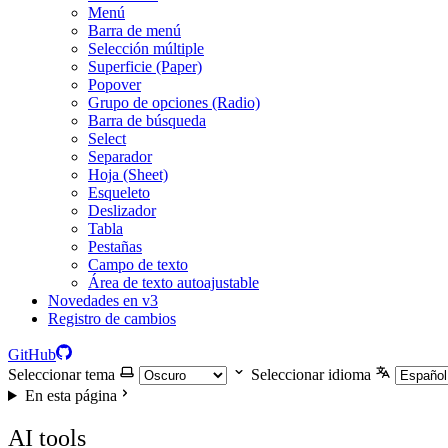
Menú
Barra de menú
Selección múltiple
Superficie (Paper)
Popover
Grupo de opciones (Radio)
Barra de búsqueda
Select
Separador
Hoja (Sheet)
Esqueleto
Deslizador
Tabla
Pestañas
Campo de texto
Área de texto autoajustable
Novedades en v3
Registro de cambios
GitHub
Seleccionar tema
Seleccionar idioma
En esta página
AI tools