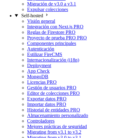
Migración de v3.0 a v3.1
Expulsar colecciones
Self-hosted
Visión general
Integración con Next.js
PRO
Reglas de Firestore
PRO
Proyecto de prueba PRO
PRO
Componentes principales
Autenticación
Estilizar FireCMS
Internacionalización (i18n)
Deployment
App Check
MongoDB
Licencias
PRO
Gestión de usuarios
PRO
Editor de colecciones
PRO
Exportar datos
PRO
Importar datos
PRO
Historial de entidades
PRO
Almacenamiento personalizado
Controladores
Mejores prácticas de seguridad
Migrating from v3.1 to v3.2
Migrating from v3.0 to v3.1