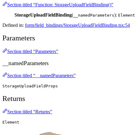
Section titled “Function: StorageUploadFieldBinding()”
StorageUploadFieldBinding
(
):
__namedParameters
Element
Defined in:
form/field_bindings/StorageUploadFieldBinding.tsx:54
Parameters
Section titled “Parameters”
__namedParameters
Section titled “__namedParameters”
StorageUploadFieldProps
Returns
Section titled “Returns”
Element