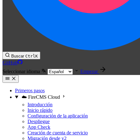
Buscar
Ctrl
K
GitHub
Seleccionar idioma
Empezar
Primeros pasos
☁️ FireCMS Cloud
Introducción
Inicio rápido
Configuración de la aplicación
Despliegue
App Check
Creación de cuenta de servicio
Migración desde v2