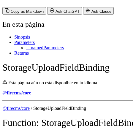
Copy as Markdown
Ask ChatGPT
Ask Claude
En esta página
Sinopsis
Parameters
__namedParameters
Returns
StorageUploadFieldBinding
Esta página aún no está disponible en tu idioma.
@firecms/core
@firecms/core
/ StorageUploadFieldBinding
Function: StorageUploadFieldBin