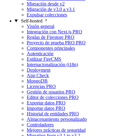
Migración desde v2
Migración de v3.0 a v3.1
Expulsar colecciones
Self-hosted
Visión general
Integración con Next.js
PRO
Reglas de Firestore
PRO
Proyecto de prueba PRO
PRO
Componentes principales
Autenticación
Estilizar FireCMS
Internacionalización (i18n)
Deployment
App Check
MongoDB
Licencias
PRO
Gestión de usuarios
PRO
Editor de colecciones
PRO
Exportar datos
PRO
Importar datos
PRO
Historial de entidades
PRO
Almacenamiento personalizado
Controladores
Mejores prácticas de seguridad
Migrating from v3.1 to v3.2