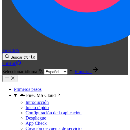
FireCMS
Buscar
Ctrl
K
GitHub
Seleccionar idioma
Empezar
Primeros pasos
☁️ FireCMS Cloud
Introducción
Inicio rápido
Configuración de la aplicación
Despliegue
App Check
Creación de cuenta de servicio