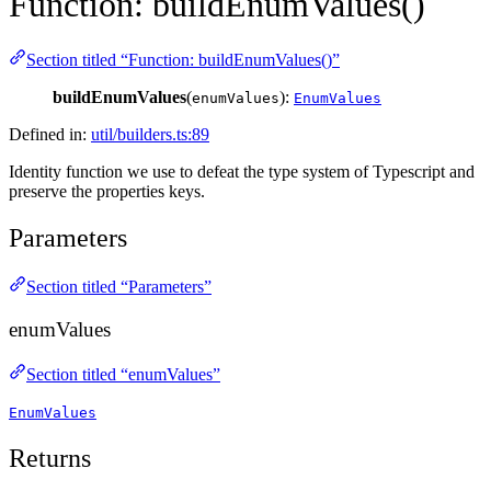
Function: buildEnumValues()
Section titled “Function: buildEnumValues()”
buildEnumValues
(
):
enumValues
EnumValues
Defined in:
util/builders.ts:89
Identity function we use to defeat the type system of Typescript and
preserve the properties keys.
Parameters
Section titled “Parameters”
enumValues
Section titled “enumValues”
EnumValues
Returns