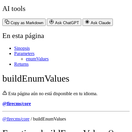
AI tools
Copy as Markdown
Ask ChatGPT
Ask Claude
En esta página
Sinopsis
Parameters
enumValues
Returns
buildEnumValues
Esta página aún no está disponible en tu idioma.
@firecms/core
@firecms/core
/ buildEnumValues