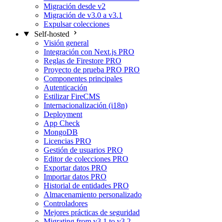
Migración desde v2
Migración de v3.0 a v3.1
Expulsar colecciones
Self-hosted
Visión general
Integración con Next.js
PRO
Reglas de Firestore
PRO
Proyecto de prueba PRO
PRO
Componentes principales
Autenticación
Estilizar FireCMS
Internacionalización (i18n)
Deployment
App Check
MongoDB
Licencias
PRO
Gestión de usuarios
PRO
Editor de colecciones
PRO
Exportar datos
PRO
Importar datos
PRO
Historial de entidades
PRO
Almacenamiento personalizado
Controladores
Mejores prácticas de seguridad
Migrating from v3.1 to v3.2