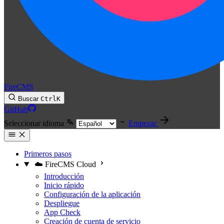
FireCMS
Buscar
Ctrl
K
GitHub
Seleccionar idioma
Empezar
Primeros pasos
☁️ FireCMS Cloud
Introducción
Inicio rápido
Configuración de la aplicación
Despliegue
App Check
Creación de cuenta de servicio