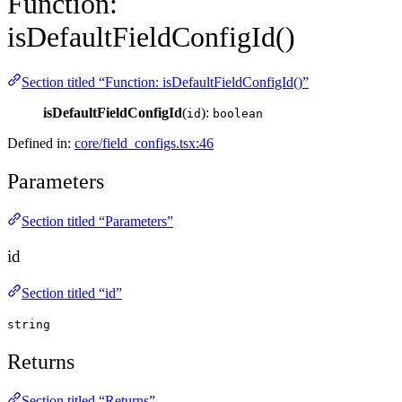
Function:
isDefaultFieldConfigId()
Section titled “Function: isDefaultFieldConfigId()”
isDefaultFieldConfigId
(
):
id
boolean
Defined in:
core/field_configs.tsx:46
Parameters
Section titled “Parameters”
id
Section titled “id”
string
Returns
Section titled “Returns”