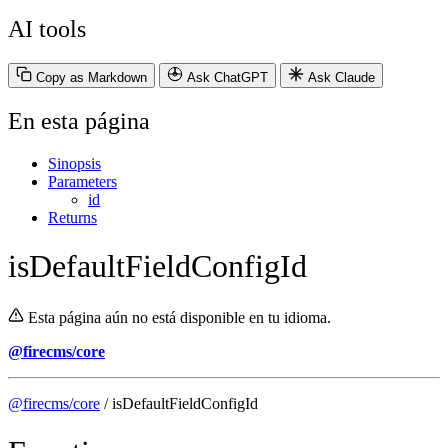
AI tools
Copy as Markdown
Ask ChatGPT
Ask Claude
En esta página
Sinopsis
Parameters
id
Returns
isDefaultFieldConfigId
Esta página aún no está disponible en tu idioma.
@firecms/core
@firecms/core
/ isDefaultFieldConfigId