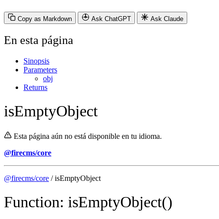
Copy as Markdown
Ask ChatGPT
Ask Claude
En esta página
Sinopsis
Parameters
obj
Returns
isEmptyObject
Esta página aún no está disponible en tu idioma.
@firecms/core
@firecms/core
/ isEmptyObject
Function: isEmptyObject()