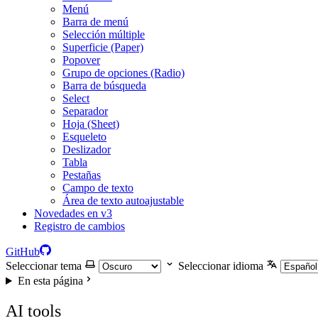
Menú
Barra de menú
Selección múltiple
Superficie (Paper)
Popover
Grupo de opciones (Radio)
Barra de búsqueda
Select
Separador
Hoja (Sheet)
Esqueleto
Deslizador
Tabla
Pestañas
Campo de texto
Área de texto autoajustable
Novedades en v3
Registro de cambios
GitHub
Seleccionar tema
Seleccionar idioma
En esta página
AI tools