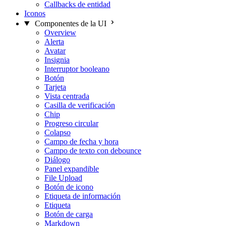
Callbacks de entidad
Iconos
Componentes de la UI
Overview
Alerta
Avatar
Insignia
Interruptor booleano
Botón
Tarjeta
Vista centrada
Casilla de verificación
Chip
Progreso circular
Colapso
Campo de fecha y hora
Campo de texto con debounce
Diálogo
Panel expandible
File Upload
Botón de icono
Etiqueta de información
Etiqueta
Botón de carga
Markdown