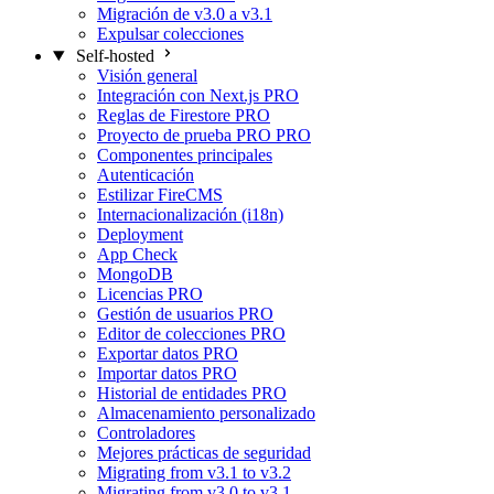
Migración de v3.0 a v3.1
Expulsar colecciones
Self-hosted
Visión general
Integración con Next.js
PRO
Reglas de Firestore
PRO
Proyecto de prueba PRO
PRO
Componentes principales
Autenticación
Estilizar FireCMS
Internacionalización (i18n)
Deployment
App Check
MongoDB
Licencias
PRO
Gestión de usuarios
PRO
Editor de colecciones
PRO
Exportar datos
PRO
Importar datos
PRO
Historial de entidades
PRO
Almacenamiento personalizado
Controladores
Mejores prácticas de seguridad
Migrating from v3.1 to v3.2
Migrating from v3.0 to v3.1