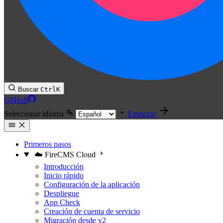
Buscar
Ctrl
K
GitHub
Seleccionar idioma
Empezar
Primeros pasos
☁️ FireCMS Cloud
Introducción
Inicio rápido
Configuración de la aplicación
Despliegue
App Check
Creación de cuenta de servicio
Migración desde v2