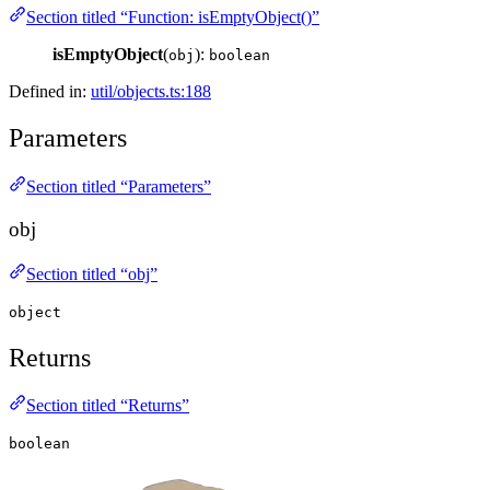
Section titled “Function: isEmptyObject()”
isEmptyObject
(
):
obj
boolean
Defined in:
util/objects.ts:188
Parameters
Section titled “Parameters”
obj
Section titled “obj”
object
Returns
Section titled “Returns”
boolean