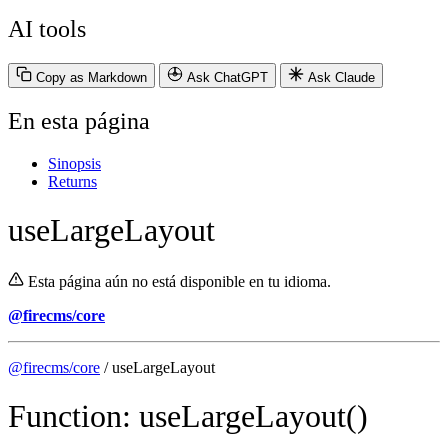
AI tools
Copy as Markdown
Ask ChatGPT
Ask Claude
En esta página
Sinopsis
Returns
useLargeLayout
Esta página aún no está disponible en tu idioma.
@firecms/core
@firecms/core
/ useLargeLayout
Function: useLargeLayout()