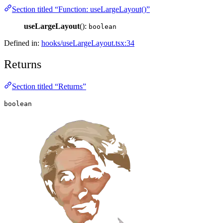
Section titled “Function: useLargeLayout()”
useLargeLayout
():
boolean
Defined in:
hooks/useLargeLayout.tsx:34
Returns
Section titled “Returns”
boolean