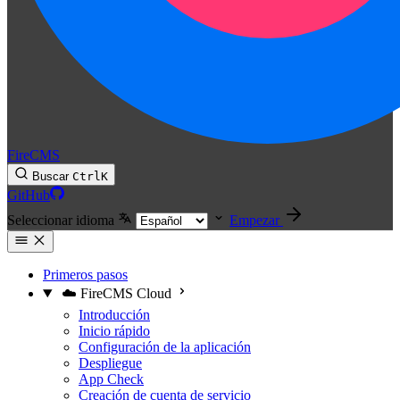
FireCMS
Buscar
Ctrl
K
GitHub
Seleccionar idioma
Empezar
Primeros pasos
☁️ FireCMS Cloud
Introducción
Inicio rápido
Configuración de la aplicación
Despliegue
App Check
Creación de cuenta de servicio