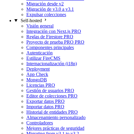
Migración desde v2
Migración de v3.0 a v3.1
Expulsar colecciones
Self-hosted
Visión general
Integración con Next.js
PRO
Reglas de Firestore
PRO
Proyecto de prueba PRO
PRO
Componentes principales
Autenticación
Estilizar FireCMS
Internacionalización (i18n)
Deployment
App Check
MongoDB
Licencias
PRO
Gestión de usuarios
PRO
Editor de colecciones
PRO
Exportar datos
PRO
Importar datos
PRO
Historial de entidades
PRO
Almacenamiento personalizado
Controladores
Mejores prácticas de seguridad
Migrating from v3.1 to v3.2