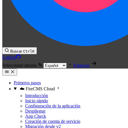
Buscar
Ctrl
K
GitHub
Seleccionar idioma
Empezar
Primeros pasos
☁️ FireCMS Cloud
Introducción
Inicio rápido
Configuración de la aplicación
Despliegue
App Check
Creación de cuenta de servicio
Migración desde v2