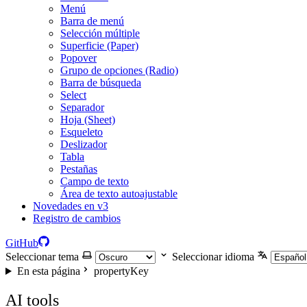
Menú
Barra de menú
Selección múltiple
Superficie (Paper)
Popover
Grupo de opciones (Radio)
Barra de búsqueda
Select
Separador
Hoja (Sheet)
Esqueleto
Deslizador
Tabla
Pestañas
Campo de texto
Área de texto autoajustable
Novedades en v3
Registro de cambios
GitHub
Seleccionar tema
Seleccionar idioma
En esta página
propertyKey
AI tools