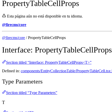
PropertyTableCellProps
Esta página aún no está disponible en tu idioma.
@firecms/core
@firecms/core
/ PropertyTableCellProps
Interface: PropertyTableCellProp
Section titled “Interface: PropertyTableCellProps<T>”
Defined in:
components/EntityCollectionTable/PropertyTableCell.tsx
Type Parameters
Section titled “Type Parameters”
T