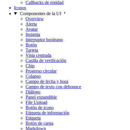
Callbacks de entidad
Iconos
Componentes de la UI
Overview
Alerta
Avatar
Insignia
Interruptor booleano
Botón
Tarjeta
Vista centrada
Casilla de verificación
Chip
Progreso circular
Colapso
Campo de fecha y hora
Campo de texto con debounce
Diálogo
Panel expandible
File Upload
Botón de icono
Etiqueta de información
Etiqueta
Botón de carga
Markdown