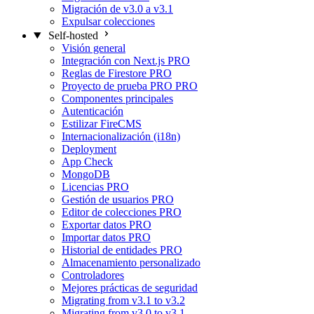
Migración de v3.0 a v3.1
Expulsar colecciones
Self-hosted
Visión general
Integración con Next.js
PRO
Reglas de Firestore
PRO
Proyecto de prueba PRO
PRO
Componentes principales
Autenticación
Estilizar FireCMS
Internacionalización (i18n)
Deployment
App Check
MongoDB
Licencias
PRO
Gestión de usuarios
PRO
Editor de colecciones
PRO
Exportar datos
PRO
Importar datos
PRO
Historial de entidades
PRO
Almacenamiento personalizado
Controladores
Mejores prácticas de seguridad
Migrating from v3.1 to v3.2
Migrating from v3.0 to v3.1