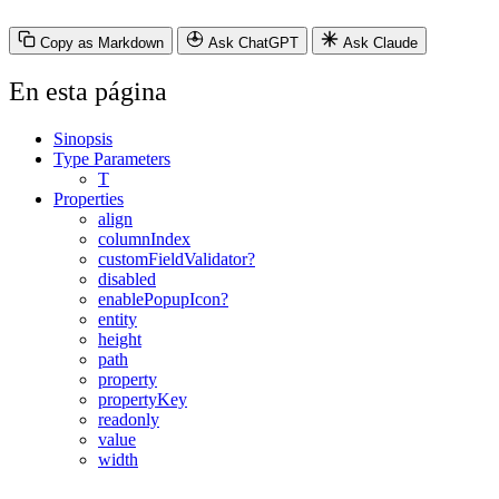
Copy as Markdown
Ask ChatGPT
Ask Claude
En esta página
Sinopsis
Type Parameters
T
Properties
align
columnIndex
customFieldValidator?
disabled
enablePopupIcon?
entity
height
path
property
propertyKey
readonly
value
width