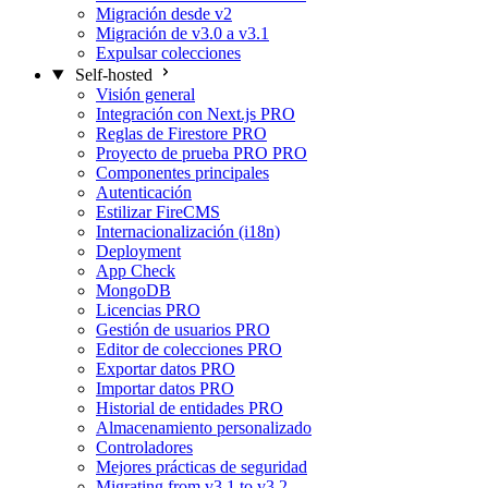
Migración desde v2
Migración de v3.0 a v3.1
Expulsar colecciones
Self-hosted
Visión general
Integración con Next.js
PRO
Reglas de Firestore
PRO
Proyecto de prueba PRO
PRO
Componentes principales
Autenticación
Estilizar FireCMS
Internacionalización (i18n)
Deployment
App Check
MongoDB
Licencias
PRO
Gestión de usuarios
PRO
Editor de colecciones
PRO
Exportar datos
PRO
Importar datos
PRO
Historial de entidades
PRO
Almacenamiento personalizado
Controladores
Mejores prácticas de seguridad
Migrating from v3.1 to v3.2