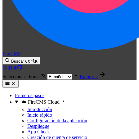
FireCMS
Buscar
Ctrl
K
GitHub
Seleccionar idioma
Empezar
Primeros pasos
☁️ FireCMS Cloud
Introducción
Inicio rápido
Configuración de la aplicación
Despliegue
App Check
Creación de cuenta de servicio