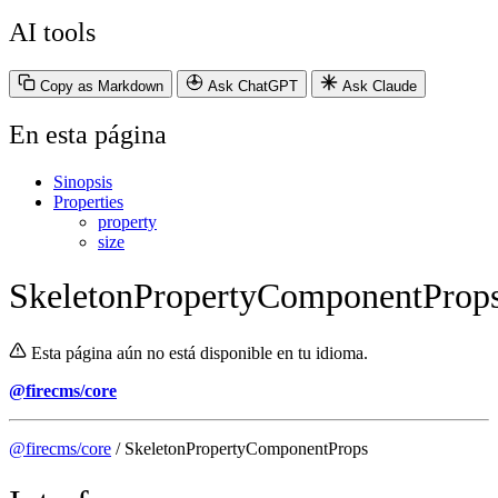
AI tools
Copy as Markdown
Ask ChatGPT
Ask Claude
En esta página
Sinopsis
Properties
property
size
SkeletonPropertyComponentProp
Esta página aún no está disponible en tu idioma.
@firecms/core
@firecms/core
/ SkeletonPropertyComponentProps