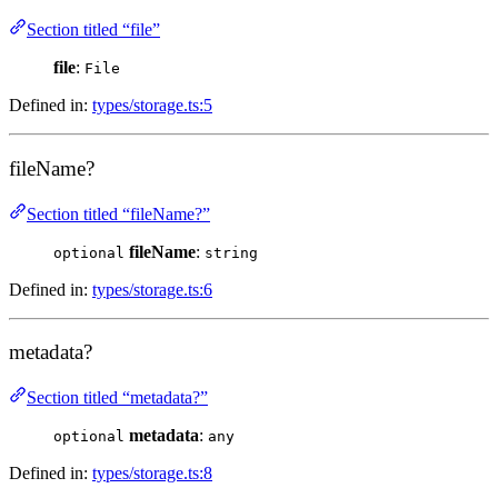
Section titled “file”
file
:
File
Defined in:
types/storage.ts:5
fileName?
Section titled “fileName?”
fileName
:
optional
string
Defined in:
types/storage.ts:6
metadata?
Section titled “metadata?”
metadata
:
optional
any
Defined in:
types/storage.ts:8