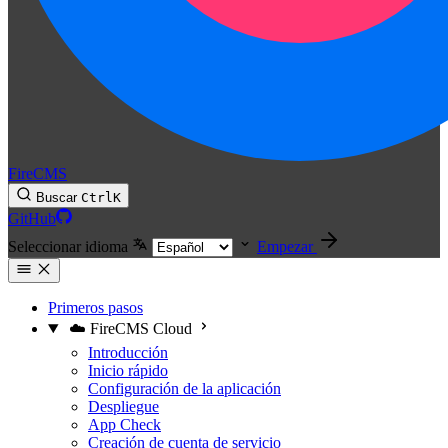
FireCMS
Buscar
Ctrl
K
GitHub
Seleccionar idioma
Empezar
Primeros pasos
☁️ FireCMS Cloud
Introducción
Inicio rápido
Configuración de la aplicación
Despliegue
App Check
Creación de cuenta de servicio