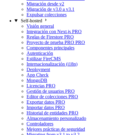
Migración desde v2
Migración de v3.0 a v3.1
Expulsar colecciones
Self-hosted
Visión general
Integración con Next.js
PRO
Reglas de Firestore
PRO
Proyecto de prueba PRO
PRO
Componentes principales
Autenticación
Estilizar FireCMS
Internacionalización (i18n)
Deployment
App Check
MongoDB
Licencias
PRO
Gestión de usuarios
PRO
Editor de colecciones
PRO
Exportar datos
PRO
Importar datos
PRO
Historial de entidades
PRO
Almacenamiento personalizado
Controladores
Mejores prácticas de seguridad
Migrating from v3.1 to v3.2