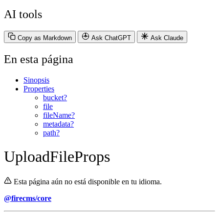
AI tools
Copy as Markdown
Ask ChatGPT
Ask Claude
En esta página
Sinopsis
Properties
bucket?
file
fileName?
metadata?
path?
UploadFileProps
Esta página aún no está disponible en tu idioma.
@firecms/core