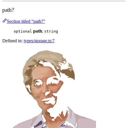
path?
Section titled “path?”
path
:
optional
string
Defined in:
types/storage.ts:7