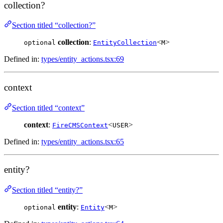
collection?
Section titled “collection?”
collection
:
<
>
optional
EntityCollection
M
Defined in:
types/entity_actions.tsx:69
context
Section titled “context”
context
:
<
>
FireCMSContext
USER
Defined in:
types/entity_actions.tsx:65
entity?
Section titled “entity?”
entity
:
<
>
optional
Entity
M