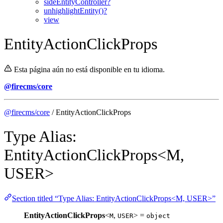
sideEntityController?
unhighlightEntity()?
view
EntityActionClickProps
Esta página aún no está disponible en tu idioma.
@firecms/core
@firecms/core
/ EntityActionClickProps
Type Alias:
EntityActionClickProps<M,
USER>
Section titled “Type Alias: EntityActionClickProps<M, USER>”
EntityActionClickProps
<
,
> =
M
USER
object