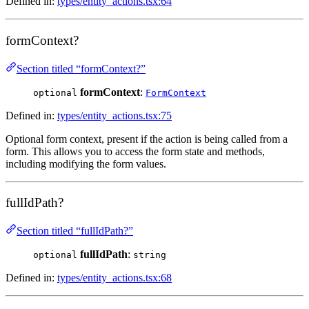
Defined in:
types/entity_actions.tsx:64
formContext?
Section titled “formContext?”
formContext
:
optional
FormContext
Defined in:
types/entity_actions.tsx:75
Optional form context, present if the action is being called from a
form. This allows you to access the form state and methods,
including modifying the form values.
fullIdPath?
Section titled “fullIdPath?”
fullIdPath
:
optional
string
Defined in:
types/entity_actions.tsx:68