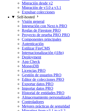
Migración desde v2
Migración de v3.0 a v3.1
Expulsar colecciones
Self-hosted
Visión general
Integración con Next.js
PRO
Reglas de Firestore
PRO
Proyecto de prueba PRO
PRO
Componentes principales
Autenticación
Estilizar FireCMS
Internacionalización (i18n)
Deployment
App Check
MongoDB
Licencias
PRO
Gestión de usuarios
PRO
Editor de colecciones
PRO
Exportar datos
PRO
Importar datos
PRO
Historial de entidades
PRO
Almacenamiento personalizado
Controladores
Mejores prácticas de seguridad
Migrating from v3.1 to v3.2