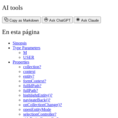
AI tools
Copy as Markdown
Ask ChatGPT
Ask Claude
En esta página
Sinopsis
Type Parameters
M
USER
Properties
collection?
context
entity?
formContext?
fullIdPath?
fullPath?
highlightEntity()?
navigateBack()?
onCollectionChange()?
openEntityMode
selectionController?