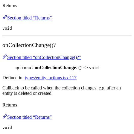
Returns
Section titled “Returns”
void
onCollectionChange()?
Section titled “onCollectionChange()?”
onCollectionChange
: () =>
optional
void
Defined in:
types/entity_actions.tsx:117
Callback to be called when the collection changes, e.g. after an
entity is deleted or created.
Returns
Section titled “Returns”
void