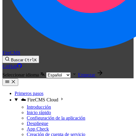
FireCMS
Buscar
Ctrl
K
GitHub
Seleccionar idioma
Empezar
Primeros pasos
☁️ FireCMS Cloud
Introducción
Inicio rápido
Configuración de la aplicación
Despliegue
App Check
Creación de cuenta de servicio