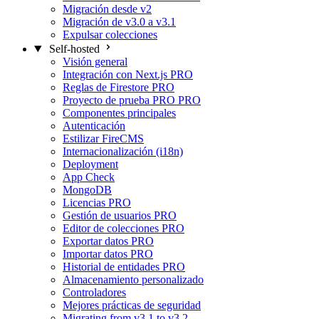
Migración desde v2
Migración de v3.0 a v3.1
Expulsar colecciones
Self-hosted
Visión general
Integración con Next.js
PRO
Reglas de Firestore
PRO
Proyecto de prueba PRO
PRO
Componentes principales
Autenticación
Estilizar FireCMS
Internacionalización (i18n)
Deployment
App Check
MongoDB
Licencias
PRO
Gestión de usuarios
PRO
Editor de colecciones
PRO
Exportar datos
PRO
Importar datos
PRO
Historial de entidades
PRO
Almacenamiento personalizado
Controladores
Mejores prácticas de seguridad
Migrating from v3.1 to v3.2