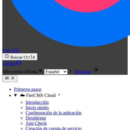
FireCMS
Buscar
Ctrl
K
GitHub
Seleccionar idioma
Empezar
Primeros pasos
☁️ FireCMS Cloud
Introducción
Inicio rápido
Configuración de la aplicación
Despliegue
App Check
Creación de cuenta de servicio