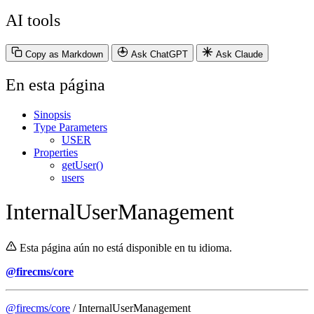
AI tools
Copy as Markdown
Ask ChatGPT
Ask Claude
En esta página
Sinopsis
Type Parameters
USER
Properties
getUser()
users
InternalUserManagement
Esta página aún no está disponible en tu idioma.
@firecms/core
@firecms/core
/ InternalUserManagement