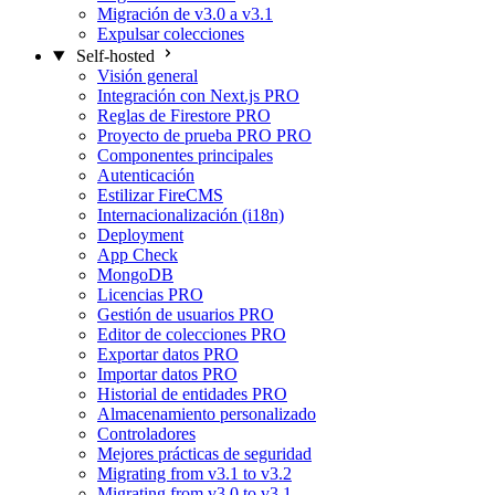
Migración de v3.0 a v3.1
Expulsar colecciones
Self-hosted
Visión general
Integración con Next.js
PRO
Reglas de Firestore
PRO
Proyecto de prueba PRO
PRO
Componentes principales
Autenticación
Estilizar FireCMS
Internacionalización (i18n)
Deployment
App Check
MongoDB
Licencias
PRO
Gestión de usuarios
PRO
Editor de colecciones
PRO
Exportar datos
PRO
Importar datos
PRO
Historial de entidades
PRO
Almacenamiento personalizado
Controladores
Mejores prácticas de seguridad
Migrating from v3.1 to v3.2
Migrating from v3.0 to v3.1