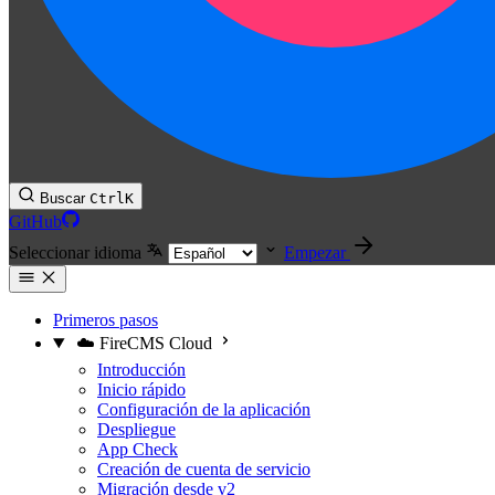
Buscar
Ctrl
K
GitHub
Seleccionar idioma
Empezar
Primeros pasos
☁️ FireCMS Cloud
Introducción
Inicio rápido
Configuración de la aplicación
Despliegue
App Check
Creación de cuenta de servicio
Migración desde v2