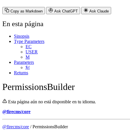
Copy as Markdown
Ask ChatGPT
Ask Claude
En esta página
Sinopsis
Type Parameters
EC
USER
M
Parameters
${
Returns
PermissionsBuilder
Esta página aún no está disponible en tu idioma.
@firecms/core
@firecms/core
/ PermissionsBuilder