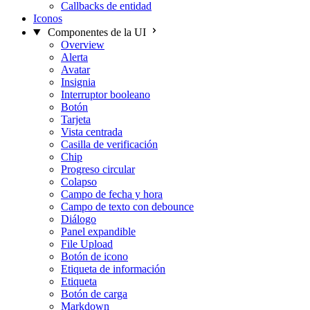
Callbacks de entidad
Iconos
Componentes de la UI
Overview
Alerta
Avatar
Insignia
Interruptor booleano
Botón
Tarjeta
Vista centrada
Casilla de verificación
Chip
Progreso circular
Colapso
Campo de fecha y hora
Campo de texto con debounce
Diálogo
Panel expandible
File Upload
Botón de icono
Etiqueta de información
Etiqueta
Botón de carga
Markdown