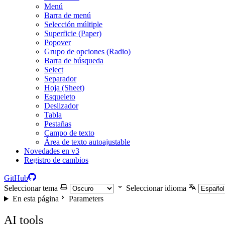
Menú
Barra de menú
Selección múltiple
Superficie (Paper)
Popover
Grupo de opciones (Radio)
Barra de búsqueda
Select
Separador
Hoja (Sheet)
Esqueleto
Deslizador
Tabla
Pestañas
Campo de texto
Área de texto autoajustable
Novedades en v3
Registro de cambios
GitHub
Seleccionar tema
Seleccionar idioma
En esta página
Parameters
AI tools