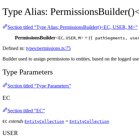
Type Alias: PermissionsBuilder
Section titled “Type Alias: PermissionsBuilder()<EC, USER, M>”
PermissionsBuilder
<
,
,
> = (
EC
USER
M
{ pathSegments, use
Defined in:
types/permissions.ts:75
Builder used to assign permissions to entities, based on the logged user
Type Parameters
Section titled “Type Parameters”
EC
Section titled “EC”
extends
=
EC
EntityCollection
EntityCollection
USER