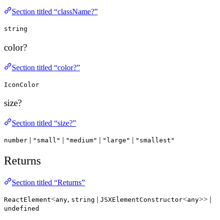
Section titled “className?”
string
color?
Section titled “color?”
IconColor
size?
Section titled “size?”
|
|
|
|
number
"small"
"medium"
"large"
"smallest"
Returns
Section titled “Returns”
<
,
|
<
>> |
ReactElement
any
string
JSXElementConstructor
any
undefined