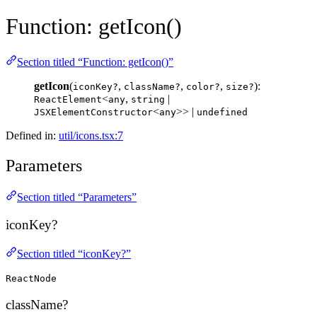
Function: getIcon()
Section titled “Function: getIcon()”
getIcon
(
,
,
,
):
iconKey?
className?
color?
size?
<
,
|
ReactElement
any
string
<
>> |
JSXElementConstructor
any
undefined
Defined in:
util/icons.tsx:7
Parameters
Section titled “Parameters”
iconKey?
Section titled “iconKey?”
ReactNode
className?