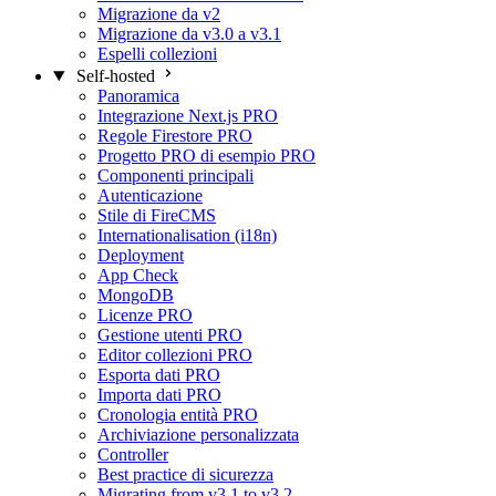
Migrazione da v2
Migrazione da v3.0 a v3.1
Espelli collezioni
Self-hosted
Panoramica
Integrazione Next.js
PRO
Regole Firestore
PRO
Progetto PRO di esempio
PRO
Componenti principali
Autenticazione
Stile di FireCMS
Internationalisation (i18n)
Deployment
App Check
MongoDB
Licenze
PRO
Gestione utenti
PRO
Editor collezioni
PRO
Esporta dati
PRO
Importa dati
PRO
Cronologia entità
PRO
Archiviazione personalizzata
Controller
Best practice di sicurezza
Migrating from v3.1 to v3.2