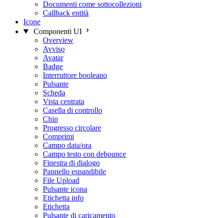
Documenti come sottocollezioni
Callback entità
Icone
Componenti UI
Overview
Avviso
Avatar
Badge
Interruttore booleano
Pulsante
Scheda
Vista centrata
Casella di controllo
Chip
Progresso circolare
Comprimi
Campo data/ora
Campo testo con debounce
Finestra di dialogo
Pannello espandibile
File Upload
Pulsante icona
Etichetta info
Etichetta
Pulsante di caricamento