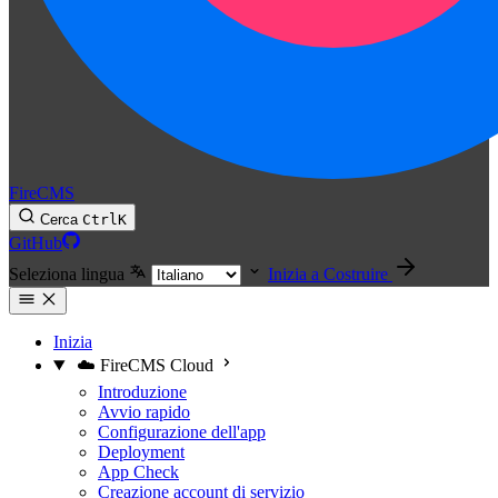
FireCMS
Cerca
Ctrl
K
GitHub
Seleziona lingua
Inizia a Costruire
Inizia
☁️ FireCMS Cloud
Introduzione
Avvio rapido
Configurazione dell'app
Deployment
App Check
Creazione account di servizio