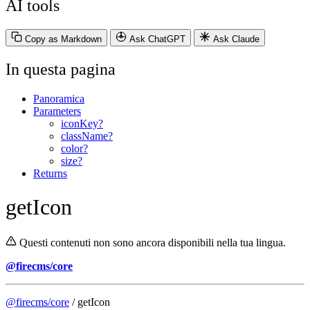
AI tools
Copy as Markdown
Ask ChatGPT
Ask Claude
In questa pagina
Panoramica
Parameters
iconKey?
className?
color?
size?
Returns
getIcon
Questi contenuti non sono ancora disponibili nella tua lingua.
@firecms/core
@firecms/core
/ getIcon