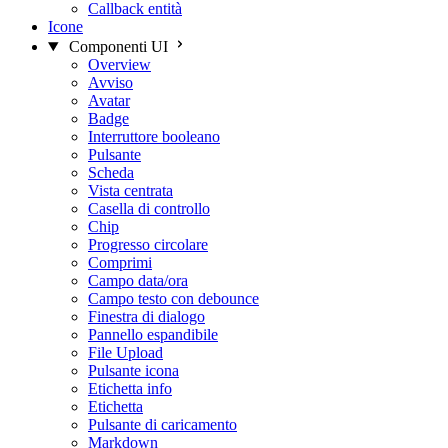
Callback entità
Icone
Componenti UI
Overview
Avviso
Avatar
Badge
Interruttore booleano
Pulsante
Scheda
Vista centrata
Casella di controllo
Chip
Progresso circolare
Comprimi
Campo data/ora
Campo testo con debounce
Finestra di dialogo
Pannello espandibile
File Upload
Pulsante icona
Etichetta info
Etichetta
Pulsante di caricamento
Markdown