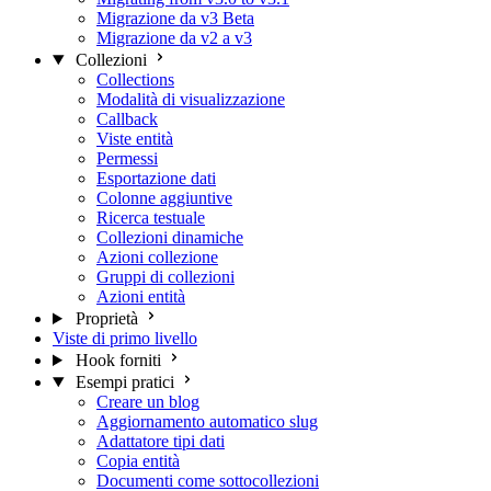
Migrazione da v3 Beta
Migrazione da v2 a v3
Collezioni
Collections
Modalità di visualizzazione
Callback
Viste entità
Permessi
Esportazione dati
Colonne aggiuntive
Ricerca testuale
Collezioni dinamiche
Azioni collezione
Gruppi di collezioni
Azioni entità
Proprietà
Viste di primo livello
Hook forniti
Esempi pratici
Creare un blog
Aggiornamento automatico slug
Adattatore tipi dati
Copia entità
Documenti come sottocollezioni