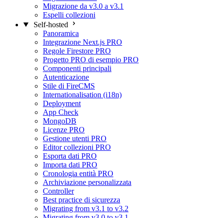
Migrazione da v3.0 a v3.1
Espelli collezioni
Self-hosted
Panoramica
Integrazione Next.js
PRO
Regole Firestore
PRO
Progetto PRO di esempio
PRO
Componenti principali
Autenticazione
Stile di FireCMS
Internationalisation (i18n)
Deployment
App Check
MongoDB
Licenze
PRO
Gestione utenti
PRO
Editor collezioni
PRO
Esporta dati
PRO
Importa dati
PRO
Cronologia entità
PRO
Archiviazione personalizzata
Controller
Best practice di sicurezza
Migrating from v3.1 to v3.2
Migrating from v3.0 to v3.1