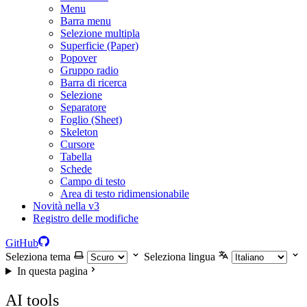
Menu
Barra menu
Selezione multipla
Superficie (Paper)
Popover
Gruppo radio
Barra di ricerca
Selezione
Separatore
Foglio (Sheet)
Skeleton
Cursore
Tabella
Schede
Campo di testo
Area di testo ridimensionabile
Novità nella v3
Registro delle modifiche
GitHub
Seleziona tema
Seleziona lingua
In questa pagina
AI tools