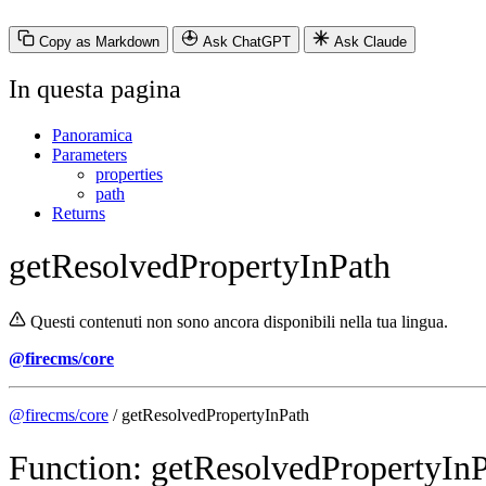
Copy as Markdown
Ask ChatGPT
Ask Claude
In questa pagina
Panoramica
Parameters
properties
path
Returns
getResolvedPropertyInPath
Questi contenuti non sono ancora disponibili nella tua lingua.
@firecms/core
@firecms/core
/ getResolvedPropertyInPath
Function: getResolvedPropertyInP