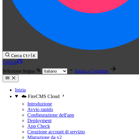
Cerca
Ctrl
K
GitHub
Seleziona lingua
Inizia a Costruire
Inizia
☁️ FireCMS Cloud
Introduzione
Avvio rapido
Configurazione dell'app
Deployment
App Check
Creazione account di servizio
Migrazione da v2