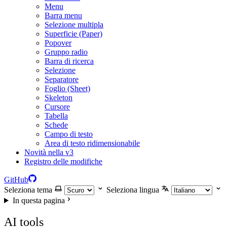
Menu
Barra menu
Selezione multipla
Superficie (Paper)
Popover
Gruppo radio
Barra di ricerca
Selezione
Separatore
Foglio (Sheet)
Skeleton
Cursore
Tabella
Schede
Campo di testo
Area di testo ridimensionabile
Novità nella v3
Registro delle modifiche
GitHub
Seleziona tema
Seleziona lingua
In questa pagina
AI tools