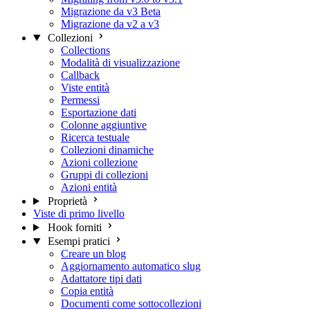
Migrazione da v3 Beta
Migrazione da v2 a v3
Collezioni
Collections
Modalità di visualizzazione
Callback
Viste entità
Permessi
Esportazione dati
Colonne aggiuntive
Ricerca testuale
Collezioni dinamiche
Azioni collezione
Gruppi di collezioni
Azioni entità
Proprietà
Viste di primo livello
Hook forniti
Esempi pratici
Creare un blog
Aggiornamento automatico slug
Adattatore tipi dati
Copia entità
Documenti come sottocollezioni