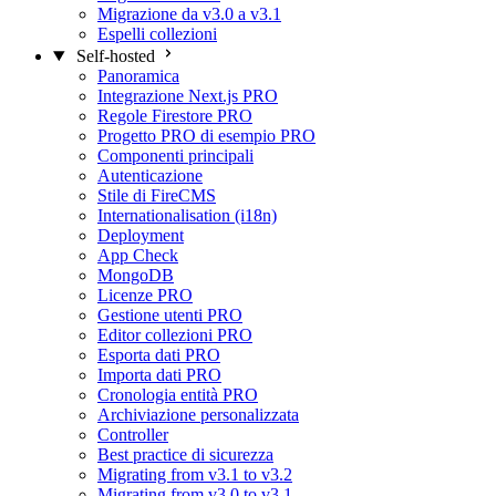
Migrazione da v3.0 a v3.1
Espelli collezioni
Self-hosted
Panoramica
Integrazione Next.js
PRO
Regole Firestore
PRO
Progetto PRO di esempio
PRO
Componenti principali
Autenticazione
Stile di FireCMS
Internationalisation (i18n)
Deployment
App Check
MongoDB
Licenze
PRO
Gestione utenti
PRO
Editor collezioni
PRO
Esporta dati
PRO
Importa dati
PRO
Cronologia entità
PRO
Archiviazione personalizzata
Controller
Best practice di sicurezza
Migrating from v3.1 to v3.2
Migrating from v3.0 to v3.1