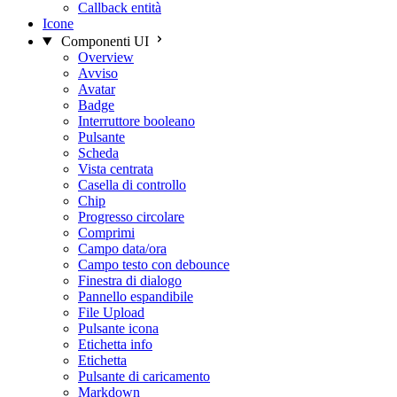
Callback entità
Icone
Componenti UI
Overview
Avviso
Avatar
Badge
Interruttore booleano
Pulsante
Scheda
Vista centrata
Casella di controllo
Chip
Progresso circolare
Comprimi
Campo data/ora
Campo testo con debounce
Finestra di dialogo
Pannello espandibile
File Upload
Pulsante icona
Etichetta info
Etichetta
Pulsante di caricamento
Markdown