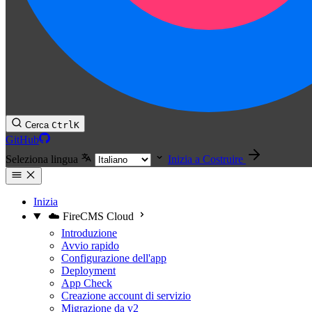
Cerca
Ctrl
K
GitHub
Seleziona lingua
Inizia a Costruire
Inizia
☁️ FireCMS Cloud
Introduzione
Avvio rapido
Configurazione dell'app
Deployment
App Check
Creazione account di servizio
Migrazione da v2