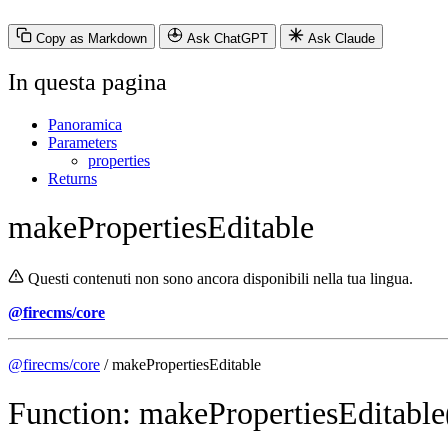
Copy as Markdown
Ask ChatGPT
Ask Claude
In questa pagina
Panoramica
Parameters
properties
Returns
makePropertiesEditable
Questi contenuti non sono ancora disponibili nella tua lingua.
@firecms/core
@firecms/core
/ makePropertiesEditable
Function: makePropertiesEditable