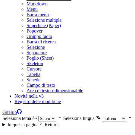
Markdown
Menu
Barra menu
Selezione multipla
Superficie (Paper)
Popover
Gruppo radio
Barra di ricerca
Selezione
Separatore
Foglio (Sheet)
Skeleton
Cursore
Tabella
Schede
Campo di testo
Area di testo ridimensionabile
Novità nella v3
Registro delle modifiche
GitHub
Seleziona tema
Seleziona lingua
In questa pagina
Returns