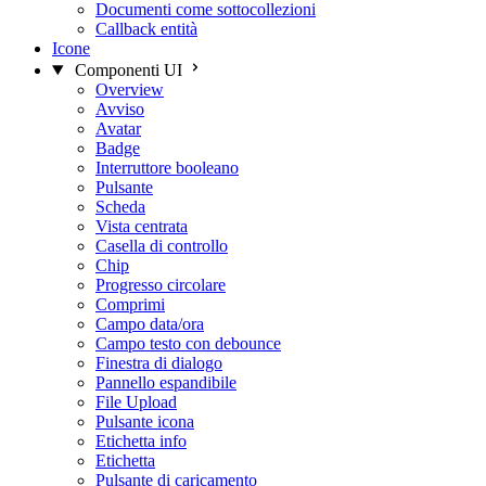
Documenti come sottocollezioni
Callback entità
Icone
Componenti UI
Overview
Avviso
Avatar
Badge
Interruttore booleano
Pulsante
Scheda
Vista centrata
Casella di controllo
Chip
Progresso circolare
Comprimi
Campo data/ora
Campo testo con debounce
Finestra di dialogo
Pannello espandibile
File Upload
Pulsante icona
Etichetta info
Etichetta
Pulsante di caricamento