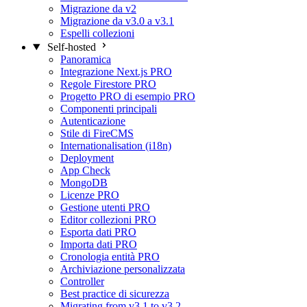
Migrazione da v2
Migrazione da v3.0 a v3.1
Espelli collezioni
Self-hosted
Panoramica
Integrazione Next.js
PRO
Regole Firestore
PRO
Progetto PRO di esempio
PRO
Componenti principali
Autenticazione
Stile di FireCMS
Internationalisation (i18n)
Deployment
App Check
MongoDB
Licenze
PRO
Gestione utenti
PRO
Editor collezioni
PRO
Esporta dati
PRO
Importa dati
PRO
Cronologia entità
PRO
Archiviazione personalizzata
Controller
Best practice di sicurezza
Migrating from v3.1 to v3.2