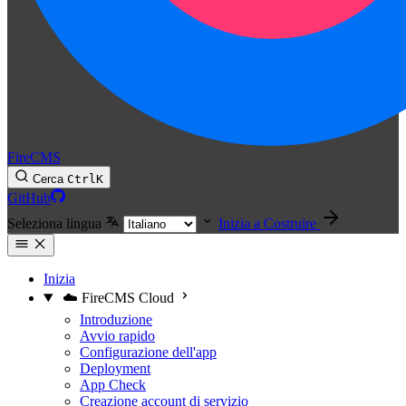
FireCMS
Cerca
Ctrl
K
GitHub
Seleziona lingua
Inizia a Costruire
Inizia
☁️ FireCMS Cloud
Introduzione
Avvio rapido
Configurazione dell'app
Deployment
App Check
Creazione account di servizio