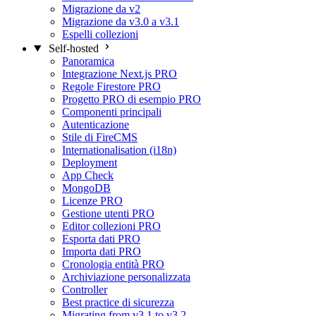
Migrazione da v2
Migrazione da v3.0 a v3.1
Espelli collezioni
Self-hosted
Panoramica
Integrazione Next.js
PRO
Regole Firestore
PRO
Progetto PRO di esempio
PRO
Componenti principali
Autenticazione
Stile di FireCMS
Internationalisation (i18n)
Deployment
App Check
MongoDB
Licenze
PRO
Gestione utenti
PRO
Editor collezioni
PRO
Esporta dati
PRO
Importa dati
PRO
Cronologia entità
PRO
Archiviazione personalizzata
Controller
Best practice di sicurezza
Migrating from v3.1 to v3.2