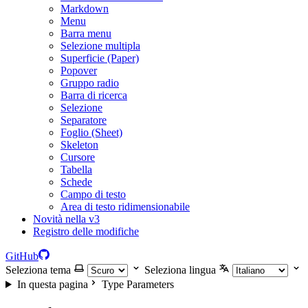
Markdown
Menu
Barra menu
Selezione multipla
Superficie (Paper)
Popover
Gruppo radio
Barra di ricerca
Selezione
Separatore
Foglio (Sheet)
Skeleton
Cursore
Tabella
Schede
Campo di testo
Area di testo ridimensionabile
Novità nella v3
Registro delle modifiche
GitHub
Seleziona tema
Seleziona lingua
In questa pagina
Type Parameters