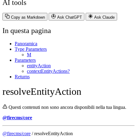
AI tools
Copy as Markdown
Ask ChatGPT
Ask Claude
In questa pagina
Panoramica
Type Parameters
M
Parameters
entityAction
contextEntityActions?
Returns
resolveEntityAction
Questi contenuti non sono ancora disponibili nella tua lingua.
@firecms/core
@firecms/core
/ resolveEntityAction