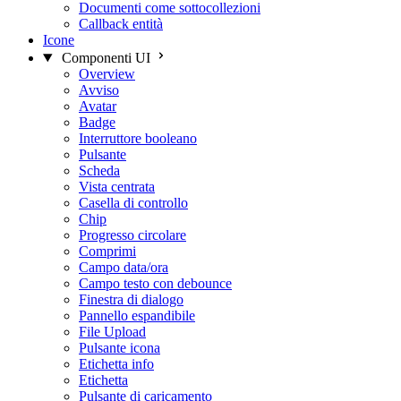
Documenti come sottocollezioni
Callback entità
Icone
Componenti UI
Overview
Avviso
Avatar
Badge
Interruttore booleano
Pulsante
Scheda
Vista centrata
Casella di controllo
Chip
Progresso circolare
Comprimi
Campo data/ora
Campo testo con debounce
Finestra di dialogo
Pannello espandibile
File Upload
Pulsante icona
Etichetta info
Etichetta
Pulsante di caricamento