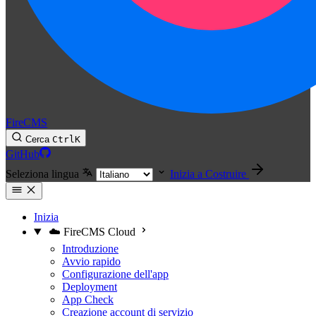
FireCMS
Cerca
Ctrl
K
GitHub
Seleziona lingua
Inizia a Costruire
Inizia
☁️ FireCMS Cloud
Introduzione
Avvio rapido
Configurazione dell'app
Deployment
App Check
Creazione account di servizio