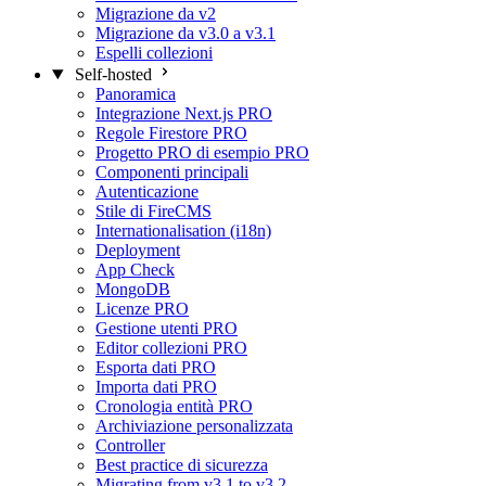
Migrazione da v2
Migrazione da v3.0 a v3.1
Espelli collezioni
Self-hosted
Panoramica
Integrazione Next.js
PRO
Regole Firestore
PRO
Progetto PRO di esempio
PRO
Componenti principali
Autenticazione
Stile di FireCMS
Internationalisation (i18n)
Deployment
App Check
MongoDB
Licenze
PRO
Gestione utenti
PRO
Editor collezioni
PRO
Esporta dati
PRO
Importa dati
PRO
Cronologia entità
PRO
Archiviazione personalizzata
Controller
Best practice di sicurezza
Migrating from v3.1 to v3.2