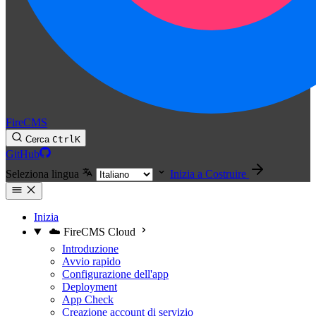
FireCMS
Cerca
Ctrl
K
GitHub
Seleziona lingua
Inizia a Costruire
Inizia
☁️ FireCMS Cloud
Introduzione
Avvio rapido
Configurazione dell'app
Deployment
App Check
Creazione account di servizio