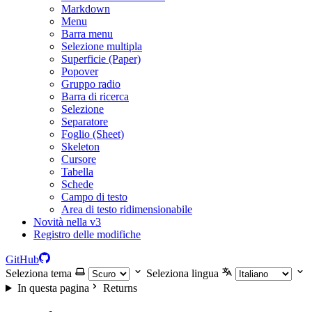
Markdown
Menu
Barra menu
Selezione multipla
Superficie (Paper)
Popover
Gruppo radio
Barra di ricerca
Selezione
Separatore
Foglio (Sheet)
Skeleton
Cursore
Tabella
Schede
Campo di testo
Area di testo ridimensionabile
Novità nella v3
Registro delle modifiche
GitHub
Seleziona tema
Seleziona lingua
In questa pagina
Returns