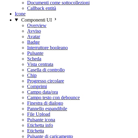
Documenti come sottocollezioni
Callback entità
Icone
Componenti UI
Overview
Avviso
Avatar
Badge
Interruttore booleano
Pulsante
Scheda
Vista centrata
Casella di controllo
Chip
Progresso circolare
Comprimi
Campo data/ora
Campo testo con debounce
Finestra di dialogo
Pannello espandibile
File Upload
Pulsante icona
Etichetta info
Etichetta
Pulsante di caricamento