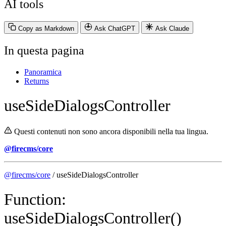
AI tools
Copy as Markdown
Ask ChatGPT
Ask Claude
In questa pagina
Panoramica
Returns
useSideDialogsController
Questi contenuti non sono ancora disponibili nella tua lingua.
@firecms/core
@firecms/core
/ useSideDialogsController
Function:
useSideDialogsController()