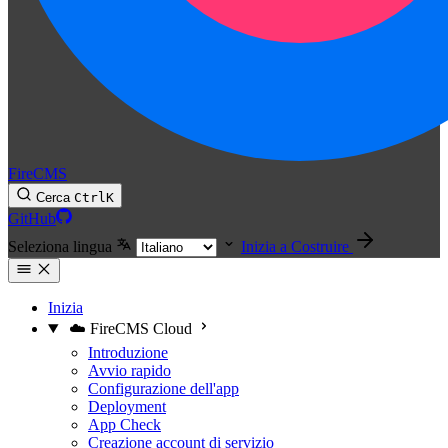
FireCMS
Cerca
Ctrl
K
GitHub
Seleziona lingua
Inizia a Costruire
Inizia
☁️ FireCMS Cloud
Introduzione
Avvio rapido
Configurazione dell'app
Deployment
App Check
Creazione account di servizio