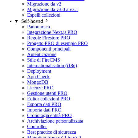
Migrazione da v2
Migrazione da v3.0 a v3.1
Espelli collezioni
Self-hosted
Panoramica
Integrazione Next.js
PRO
Regole Firestore
PRO
Progetto PRO di esempio
PRO
Componenti principali
Autenticazione
Stile di FireCMS
Internationalisation (i18n)
Deployment
App Check
MongoDB
Licenze
PRO
Gestione utenti
PRO
Editor collezioni
PRO
Esporta dati
PRO
Importa dati
PRO
Cronologia entità
PRO
Archiviazione personalizzata
Controller
Best practice di sicurezza
Migrating from v3.1 to v3.2