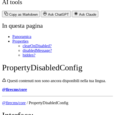
AI tools
Copy as Markdown
Ask ChatGPT
Ask Claude
In questa pagina
Panoramica
Properties
clearOnDisabled?
disabledMessage?
hidden?
PropertyDisabledConfig
Questi contenuti non sono ancora disponibili nella tua lingua.
@firecms/core
@firecms/core
/ PropertyDisabledConfig