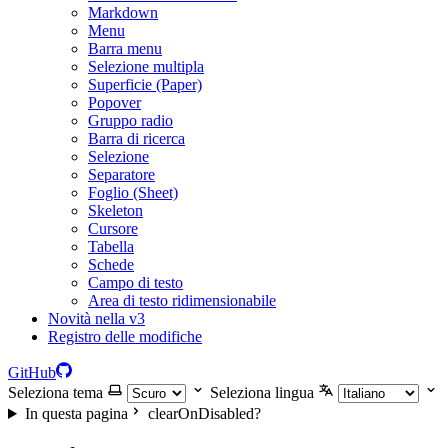
Markdown
Menu
Barra menu
Selezione multipla
Superficie (Paper)
Popover
Gruppo radio
Barra di ricerca
Selezione
Separatore
Foglio (Sheet)
Skeleton
Cursore
Tabella
Schede
Campo di testo
Area di testo ridimensionabile
Novità nella v3
Registro delle modifiche
GitHub
Seleziona tema
Seleziona lingua
In questa pagina
clearOnDisabled?