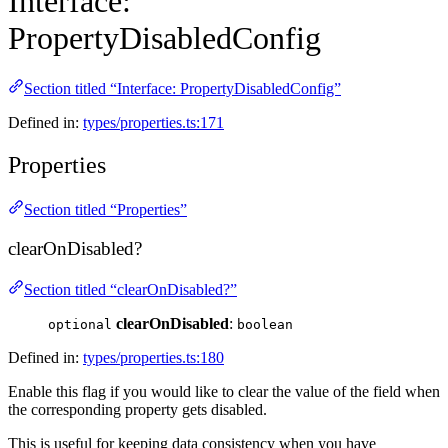
Interface:
PropertyDisabledConfig
Section titled “Interface: PropertyDisabledConfig”
Defined in:
types/properties.ts:171
Properties
Section titled “Properties”
clearOnDisabled?
Section titled “clearOnDisabled?”
clearOnDisabled
:
optional
boolean
Defined in:
types/properties.ts:180
Enable this flag if you would like to clear the value of the field when
the corresponding property gets disabled.
This is useful for keeping data consistency when you have