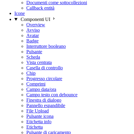
Documenti come sottocollezioni
Callback entità
Icone
Componenti UI
Overview
Avviso
Avatar
Badge
Interruttore booleano
Pulsante
Scheda
Vista centrata
Casella di controllo
Chip
Progresso circolare
Comprimi
Campo data/ora
Campo testo con debounce
Finestra di dialogo
Pannello espandibile
File Upload
Pulsante icona
Etichetta info
Etichetta
Pulsante di caricamento