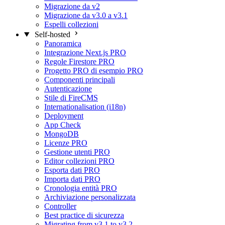
Migrazione da v2
Migrazione da v3.0 a v3.1
Espelli collezioni
Self-hosted
Panoramica
Integrazione Next.js
PRO
Regole Firestore
PRO
Progetto PRO di esempio
PRO
Componenti principali
Autenticazione
Stile di FireCMS
Internationalisation (i18n)
Deployment
App Check
MongoDB
Licenze
PRO
Gestione utenti
PRO
Editor collezioni
PRO
Esporta dati
PRO
Importa dati
PRO
Cronologia entità
PRO
Archiviazione personalizzata
Controller
Best practice di sicurezza
Migrating from v3.1 to v3.2