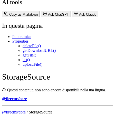
AI tools
Copy as Markdown
Ask ChatGPT
Ask Claude
In questa pagina
Panoramica
Properties
deleteFile()
getDownloadURL()
getFile()
list()
uploadFile()
StorageSource
Questi contenuti non sono ancora disponibili nella tua lingua.
@firecms/core
@firecms/core
/ StorageSource