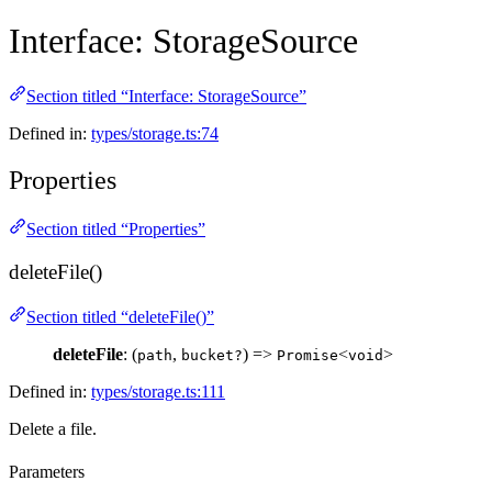
Interface: StorageSource
Section titled “Interface: StorageSource”
Defined in:
types/storage.ts:74
Properties
Section titled “Properties”
deleteFile()
Section titled “deleteFile()”
deleteFile
: (
,
) =>
<
>
path
bucket?
Promise
void
Defined in:
types/storage.ts:111
Delete a file.
Parameters