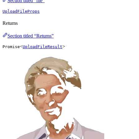
Section titled “file”
UploadFileProps
Returns
Section titled “Returns”
<
>
Promise
UploadFileResult