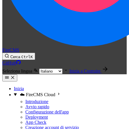
FireCMS
Cerca
Ctrl
K
GitHub
Seleziona lingua
Inizia a Costruire
Inizia
☁️ FireCMS Cloud
Introduzione
Avvio rapido
Configurazione dell'app
Deployment
App Check
Creazione account di servizio