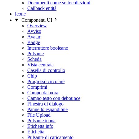
Documenti come sottocollezioni
Callback entità
Icone
Componenti UI
Overview
Avviso
Avatar
Badge
Interruttore booleano
Pulsante
Scheda
Vista centrata
Casella di controllo
Chip
Progresso circolare
Comprimi
Campo data/ora
Campo testo con debounce
Finestra di dialogo
Pannello espandibile
File Upload
Pulsante icona
Etichetta info
Etichetta
Pulsante di caricamento