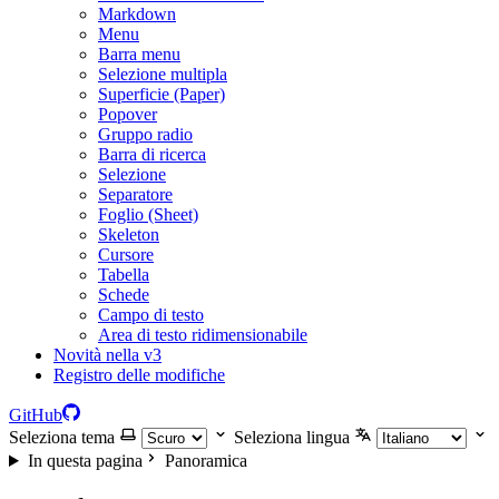
Markdown
Menu
Barra menu
Selezione multipla
Superficie (Paper)
Popover
Gruppo radio
Barra di ricerca
Selezione
Separatore
Foglio (Sheet)
Skeleton
Cursore
Tabella
Schede
Campo di testo
Area di testo ridimensionabile
Novità nella v3
Registro delle modifiche
GitHub
Seleziona tema
Seleziona lingua
In questa pagina
Panoramica