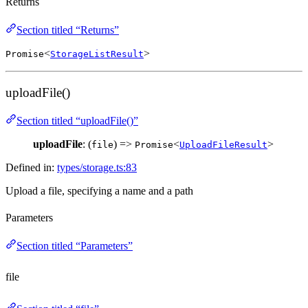
Returns
Section titled “Returns”
<
>
Promise
StorageListResult
uploadFile()
Section titled “uploadFile()”
uploadFile
: (
) =>
<
>
file
Promise
UploadFileResult
Defined in:
types/storage.ts:83
Upload a file, specifying a name and a path
Parameters
Section titled “Parameters”
file