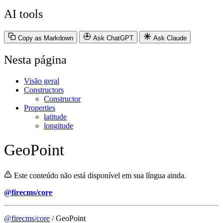
AI tools
Copy as Markdown
Ask ChatGPT
Ask Claude
Nesta página
Visão geral
Constructors
Constructor
Properties
latitude
longitude
GeoPoint
Este conteúdo não está disponível em sua língua ainda.
@firecms/core
@firecms/core
/ GeoPoint