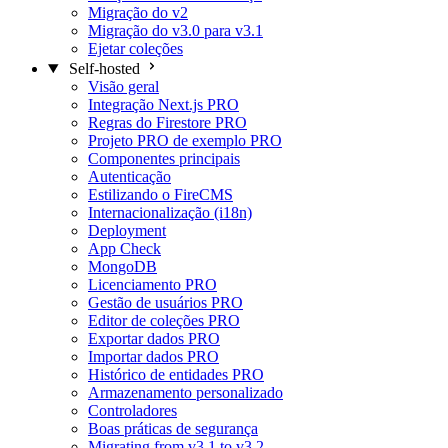
Migração do v2
Migração do v3.0 para v3.1
Ejetar coleções
Self-hosted
Visão geral
Integração Next.js
PRO
Regras do Firestore
PRO
Projeto PRO de exemplo
PRO
Componentes principais
Autenticação
Estilizando o FireCMS
Internacionalização (i18n)
Deployment
App Check
MongoDB
Licenciamento
PRO
Gestão de usuários
PRO
Editor de coleções
PRO
Exportar dados
PRO
Importar dados
PRO
Histórico de entidades
PRO
Armazenamento personalizado
Controladores
Boas práticas de segurança
Migrating from v3.1 to v3.2