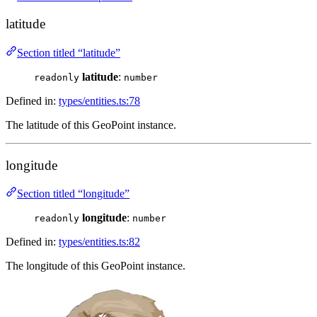
latitude
Section titled “latitude”
latitude
:
readonly
number
Defined in:
types/entities.ts:78
The latitude of this GeoPoint instance.
longitude
Section titled “longitude”
longitude
:
readonly
number
Defined in:
types/entities.ts:82
The longitude of this GeoPoint instance.