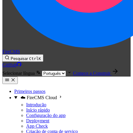
FireCMS
Pesquisar
Ctrl
K
GitHub
Selecionar língua
Comece a Construir
Primeiros passos
☁️ FireCMS Cloud
Introdução
Início rápido
Configuração do app
Deployment
App Check
Criação de conta de serviço