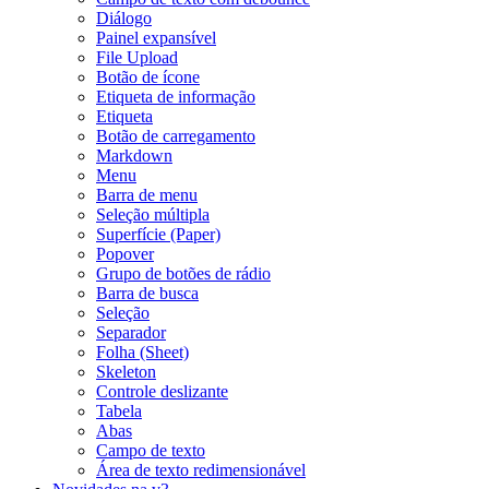
Diálogo
Painel expansível
File Upload
Botão de ícone
Etiqueta de informação
Etiqueta
Botão de carregamento
Markdown
Menu
Barra de menu
Seleção múltipla
Superfície (Paper)
Popover
Grupo de botões de rádio
Barra de busca
Seleção
Separador
Folha (Sheet)
Skeleton
Controle deslizante
Tabela
Abas
Campo de texto
Área de texto redimensionável