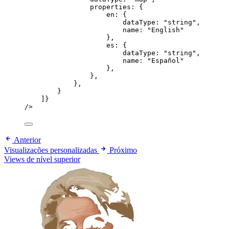
properties: {
en: {
dataType: 
"string"
,
name: 
"English"
},
es: {
dataType: 
"string"
,
name: 
"Español"
},
},
},
}
]}
/>
Anterior
Visualizações personalizadas
Próximo
Views de nível superior