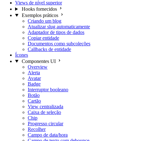
Views de nível superior
Hooks fornecidos
Exemplos práticos
Criando um blog
Atualizar slug automaticamente
Adaptador de tipos de dados
Copiar entidade
Documentos como subcoleções
Callbacks de entidade
Ícones
Componentes UI
Overview
Alerta
Avatar
Badge
Interruptor booleano
Botão
Cartão
View centralizada
Caixa de seleção
Chip
Progresso circular
Recolher
Campo de data/hora
Campo de texto com debounce