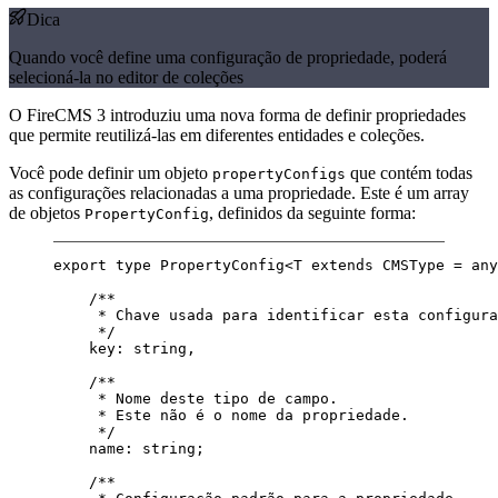
Dica
Quando você define uma configuração de propriedade, poderá
selecioná-la no editor de coleções
O FireCMS 3 introduziu uma nova forma de definir propriedades
que permite reutilizá-las em diferentes entidades e coleções.
Você pode definir um objeto
que contém todas
propertyConfigs
as configurações relacionadas a uma propriedade. Este é um array
de objetos
, definidos da seguinte forma:
PropertyConfig
export
type
PropertyConfig
<
T
extends
CMSType
=
any
/**
* Chave usada para identificar esta configura
*/
key
:
string
,
/**
* Nome deste tipo de campo.
* Este não é o nome da propriedade.
*/
name
:
string
;
/**