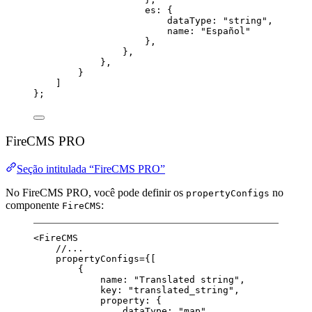
es: {
dataType: 
"string"
,
name: 
"Español"
},
},
},
}
]
};
FireCMS PRO
Seção intitulada “FireCMS PRO”
No FireCMS PRO, você pode definir os
no
propertyConfigs
componente
:
FireCMS
<
FireCMS
//...
propertyConfigs
=
{[
{
name: 
"Translated string"
,
key: 
"translated_string"
,
property: {
dataType: 
"map"
,