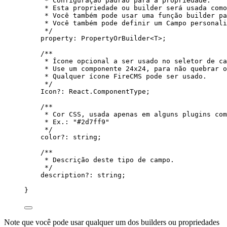
* Configuração padrão para a propriedade.
* Esta propriedade ou builder será usada como
* Você também pode usar uma função builder pa
* Você também pode definir um Campo personali
*/
property
:
PropertyOrBuilder
<
T
>;
/**
* Ícone opcional a ser usado no seletor de ca
* Use um componente 24x24, para não quebrar o
* Qualquer ícone FireCMS pode ser usado.
*/
Icon
?:
React
.
ComponentType
;
/**
* Cor CSS, usada apenas em alguns plugins com
* Ex.: "#2d7ff9"
*/
color
?:
string
;
/**
* Descrição deste tipo de campo.
*/
description
?:
string
;
}
Note que você pode usar qualquer um dos builders ou propriedades