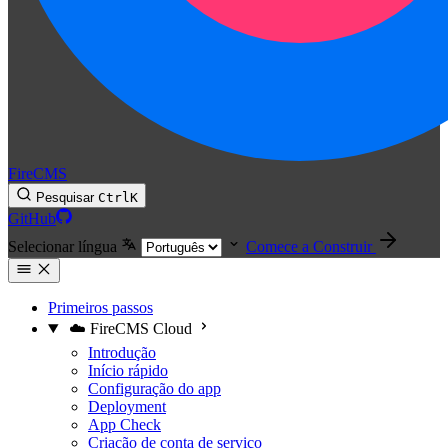
FireCMS
Pesquisar
Ctrl
K
GitHub
Selecionar língua
Comece a Construir
Primeiros passos
☁️ FireCMS Cloud
Introdução
Início rápido
Configuração do app
Deployment
App Check
Criação de conta de serviço