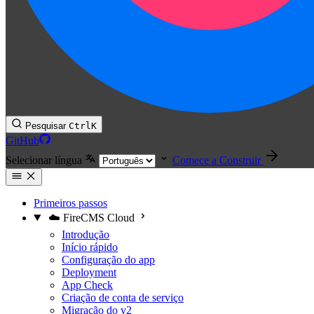
Pesquisar
Ctrl
K
GitHub
Selecionar língua
Comece a Construir
Primeiros passos
☁️ FireCMS Cloud
Introdução
Início rápido
Configuração do app
Deployment
App Check
Criação de conta de serviço
Migração do v2