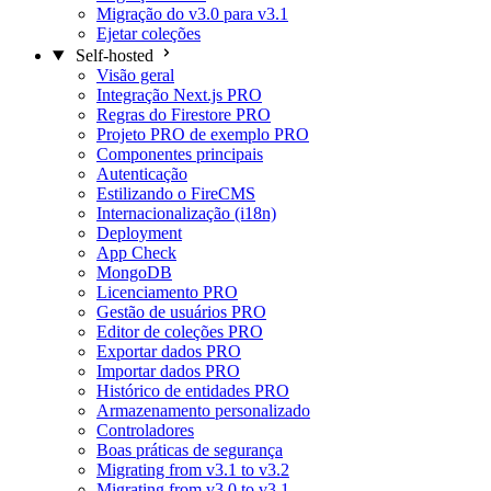
Migração do v3.0 para v3.1
Ejetar coleções
Self-hosted
Visão geral
Integração Next.js
PRO
Regras do Firestore
PRO
Projeto PRO de exemplo
PRO
Componentes principais
Autenticação
Estilizando o FireCMS
Internacionalização (i18n)
Deployment
App Check
MongoDB
Licenciamento
PRO
Gestão de usuários
PRO
Editor de coleções
PRO
Exportar dados
PRO
Importar dados
PRO
Histórico de entidades
PRO
Armazenamento personalizado
Controladores
Boas práticas de segurança
Migrating from v3.1 to v3.2
Migrating from v3.0 to v3.1