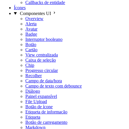
Callbacks de entidade
Ícones
Componentes UI
Overview
Alerta
Avatar
Badge
Interruptor booleano
Botão
Cartão
View centralizada
Caixa de seleção
Chip
Progresso circular
Recolher
Campo de data/hora
Campo de texto com debounce
Diálogo
Painel expansível
File Upload
Botão de ícone
Etiqueta de informação
Etiqueta
Botão de carregamento
Markdown