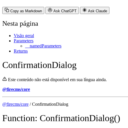
Copy as Markdown
Ask ChatGPT
Ask Claude
Nesta página
Visão geral
Parameters
__namedParameters
Returns
ConfirmationDialog
Este conteúdo não está disponível em sua língua ainda.
@firecms/core
@firecms/core
/ ConfirmationDialog
Function: ConfirmationDialog()