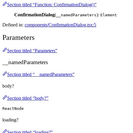
Section titled “Function: ConfirmationDialog()”
ConfirmationDialog
(
):
__namedParameters
Element
Defined in:
components/ConfirmationDialog.tsx:5
Parameters
Section titled “Parameters”
__namedParameters
Section titled “__namedParameters”
body?
Section titled “body?”
ReactNode
loading?
Section titled “loading?”