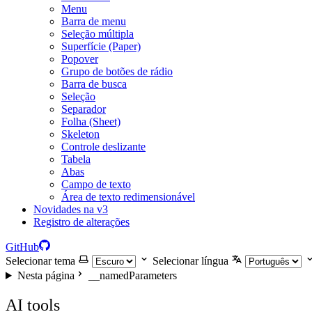
Menu
Barra de menu
Seleção múltipla
Superfície (Paper)
Popover
Grupo de botões de rádio
Barra de busca
Seleção
Separador
Folha (Sheet)
Skeleton
Controle deslizante
Tabela
Abas
Campo de texto
Área de texto redimensionável
Novidades na v3
Registro de alterações
GitHub
Selecionar tema
Selecionar língua
Nesta página
__namedParameters
AI tools