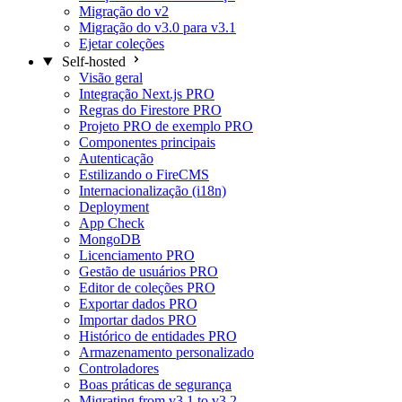
Migração do v2
Migração do v3.0 para v3.1
Ejetar coleções
Self-hosted
Visão geral
Integração Next.js
PRO
Regras do Firestore
PRO
Projeto PRO de exemplo
PRO
Componentes principais
Autenticação
Estilizando o FireCMS
Internacionalização (i18n)
Deployment
App Check
MongoDB
Licenciamento
PRO
Gestão de usuários
PRO
Editor de coleções
PRO
Exportar dados
PRO
Importar dados
PRO
Histórico de entidades
PRO
Armazenamento personalizado
Controladores
Boas práticas de segurança
Migrating from v3.1 to v3.2