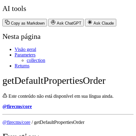
AI tools
Copy as Markdown
Ask ChatGPT
Ask Claude
Nesta página
Visão geral
Parameters
collection
Returns
getDefaultPropertiesOrder
Este conteúdo não está disponível em sua língua ainda.
@firecms/core
@firecms/core
/ getDefaultPropertiesOrder