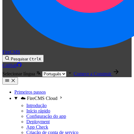
FireCMS
Pesquisar
Ctrl
K
GitHub
Selecionar língua
Comece a Construir
Primeiros passos
☁️ FireCMS Cloud
Introdução
Início rápido
Configuração do app
Deployment
App Check
Criação de conta de serviço