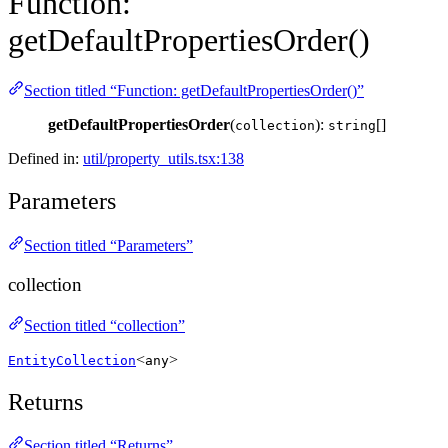
Function:
getDefaultPropertiesOrder()
Section titled “Function: getDefaultPropertiesOrder()”
getDefaultPropertiesOrder
(
):
[]
collection
string
Defined in:
util/property_utils.tsx:138
Parameters
Section titled “Parameters”
collection
Section titled “collection”
<
>
EntityCollection
any
Returns
Section titled “Returns”