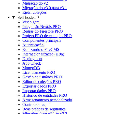
Migração do v2
Migração do v3.0 para v3.1
Ejetar coleções
Self-hosted
Visão geral
Integração Next.js
PRO
Regras do Firestore
PRO
Projeto PRO de exemplo
PRO
Componentes principais
Autenticação
Estilizando o FireCMS
Internacionalização (i18n)
Deployment
App Check
MongoDB
Licenciamento
PRO
Gestão de usuários
PRO
Editor de coleções
PRO
Exportar dados
PRO
Importar dados
PRO
Histórico de entidades
PRO
Armazenamento personalizado
Controladores
Boas práticas de segurança
Migrating from v3.1 to v3.2