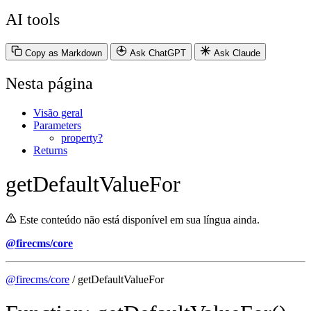
AI tools
Copy as Markdown
Ask ChatGPT
Ask Claude
Nesta página
Visão geral
Parameters
property?
Returns
getDefaultValueFor
Este conteúdo não está disponível em sua língua ainda.
@firecms/core
@firecms/core
/ getDefaultValueFor