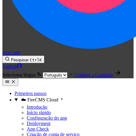
FireCMS
Pesquisar
Ctrl
K
GitHub
Selecionar língua
Comece a Construir
Primeiros passos
☁️ FireCMS Cloud
Introdução
Início rápido
Configuração do app
Deployment
App Check
Criação de conta de serviço