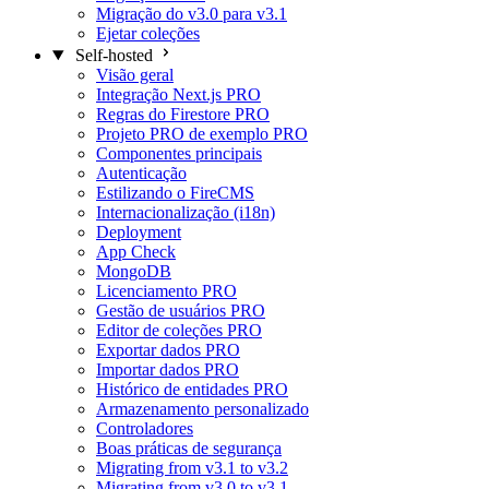
Migração do v3.0 para v3.1
Ejetar coleções
Self-hosted
Visão geral
Integração Next.js
PRO
Regras do Firestore
PRO
Projeto PRO de exemplo
PRO
Componentes principais
Autenticação
Estilizando o FireCMS
Internacionalização (i18n)
Deployment
App Check
MongoDB
Licenciamento
PRO
Gestão de usuários
PRO
Editor de coleções
PRO
Exportar dados
PRO
Importar dados
PRO
Histórico de entidades
PRO
Armazenamento personalizado
Controladores
Boas práticas de segurança
Migrating from v3.1 to v3.2
Migrating from v3.0 to v3.1