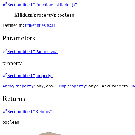
Section titled “Function: isHidden()”
isHidden
(
):
property
boolean
Defined in:
util/entities.ts:31
Parameters
Section titled “Parameters”
property
Section titled “property”
<
,
> |
<
> |
|
ArrayProperty
any
any
MapProperty
any
AnyProperty
R
Returns
Section titled “Returns”
boolean