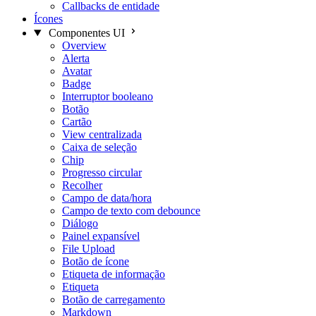
Callbacks de entidade
Ícones
Componentes UI
Overview
Alerta
Avatar
Badge
Interruptor booleano
Botão
Cartão
View centralizada
Caixa de seleção
Chip
Progresso circular
Recolher
Campo de data/hora
Campo de texto com debounce
Diálogo
Painel expansível
File Upload
Botão de ícone
Etiqueta de informação
Etiqueta
Botão de carregamento
Markdown