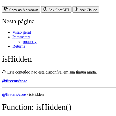
Copy as Markdown
Ask ChatGPT
Ask Claude
Nesta página
Visão geral
Parameters
property
Returns
isHidden
Este conteúdo não está disponível em sua língua ainda.
@firecms/core
@firecms/core
/ isHidden
Function: isHidden()