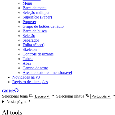
Menu
Barra de menu
Seleção múltipla
Superfície (Paper)
Popover
Grupo de botões de rádio
Barra de busca
Seleção
Separador
Folha (Sheet)
Skeleton
Controle deslizante
Tabela
Abas
Campo de texto
Área de texto redimensionável
Novidades na v3
Registro de alterações
GitHub
Selecionar tema
Selecionar língua
Nesta página
AI tools