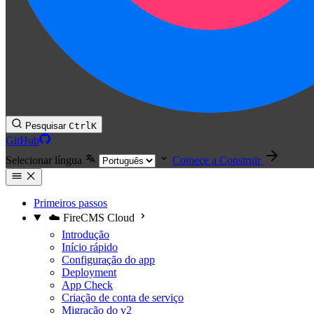
Pesquisar
Ctrl
K
GitHub
Selecionar língua
Comece a Construir
Primeiros passos
☁️ FireCMS Cloud
Introdução
Início rápido
Configuração do app
Deployment
App Check
Criação de conta de serviço
Migração do v2