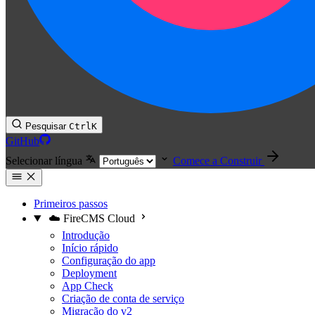
Pesquisar
Ctrl
K
GitHub
Selecionar língua
Comece a Construir
Primeiros passos
☁️ FireCMS Cloud
Introdução
Início rápido
Configuração do app
Deployment
App Check
Criação de conta de serviço
Migração do v2