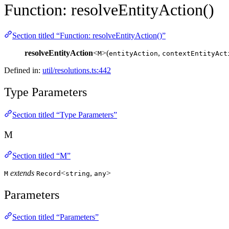
Function: resolveEntityAction()
Section titled “Function: resolveEntityAction()”
resolveEntityAction
<
>(
,
M
entityAction
contextEntityAct
Defined in:
util/resolutions.ts:442
Type Parameters
Section titled “Type Parameters”
M
Section titled “M”
extends
<
,
>
M
Record
string
any
Parameters
Section titled “Parameters”