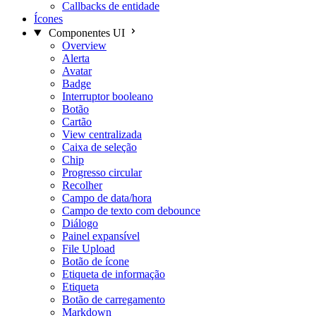
Callbacks de entidade
Ícones
Componentes UI
Overview
Alerta
Avatar
Badge
Interruptor booleano
Botão
Cartão
View centralizada
Caixa de seleção
Chip
Progresso circular
Recolher
Campo de data/hora
Campo de texto com debounce
Diálogo
Painel expansível
File Upload
Botão de ícone
Etiqueta de informação
Etiqueta
Botão de carregamento
Markdown