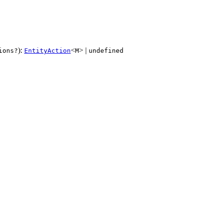
):
<
> |
ions?
EntityAction
M
undefined