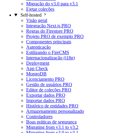
Migração do v3.0 para v3.1
Ejetar coleções
Self-hosted
Visão geral
Integração Next.js
PRO
Regras do Firestore
PRO
Projeto PRO de exemplo
PRO
Componentes principais
Autenticação
Estilizando o FireCMS
Internacionalização (i18n)
Deployment
App Check
MongoDB
Licenciamento
PRO
Gestão de usuários
PRO
Editor de coleções
PRO
Exportar dados
PRO
Importar dados
PRO
Histórico de entidades
PRO
Armazenamento personalizado
Controladores
Boas práticas de segurança
Migrating from v3.1 to v3.2
Migrating from v3.0 to v3.1