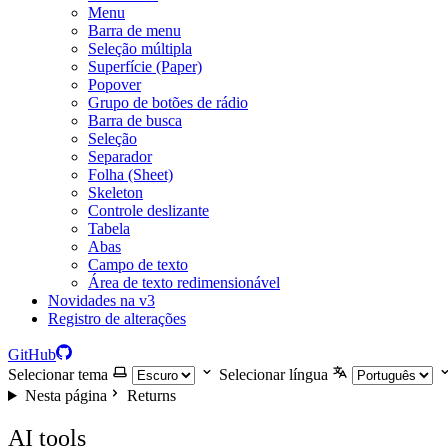
Menu
Barra de menu
Seleção múltipla
Superfície (Paper)
Popover
Grupo de botões de rádio
Barra de busca
Seleção
Separador
Folha (Sheet)
Skeleton
Controle deslizante
Tabela
Abas
Campo de texto
Área de texto redimensionável
Novidades na v3
Registro de alterações
GitHub
Selecionar tema
Selecionar língua
Nesta página
Returns
AI tools