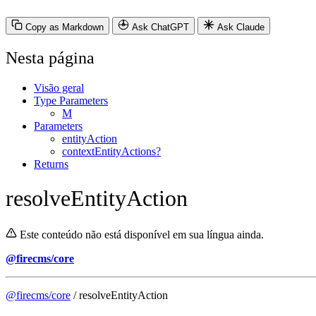
Copy as Markdown
Ask ChatGPT
Ask Claude
Nesta página
Visão geral
Type Parameters
M
Parameters
entityAction
contextEntityActions?
Returns
resolveEntityAction
Este conteúdo não está disponível em sua língua ainda.
@firecms/core
@firecms/core
/ resolveEntityAction