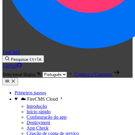
FireCMS
Pesquisar
Ctrl
K
GitHub
Selecionar língua
Comece a Construir
Primeiros passos
☁️ FireCMS Cloud
Introdução
Início rápido
Configuração do app
Deployment
App Check
Criação de conta de serviço