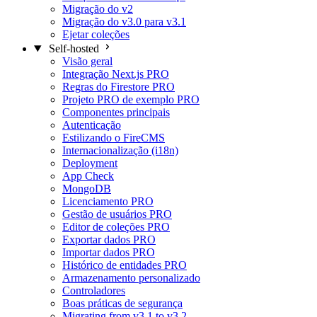
Migração do v2
Migração do v3.0 para v3.1
Ejetar coleções
Self-hosted
Visão geral
Integração Next.js
PRO
Regras do Firestore
PRO
Projeto PRO de exemplo
PRO
Componentes principais
Autenticação
Estilizando o FireCMS
Internacionalização (i18n)
Deployment
App Check
MongoDB
Licenciamento
PRO
Gestão de usuários
PRO
Editor de coleções
PRO
Exportar dados
PRO
Importar dados
PRO
Histórico de entidades
PRO
Armazenamento personalizado
Controladores
Boas práticas de segurança
Migrating from v3.1 to v3.2