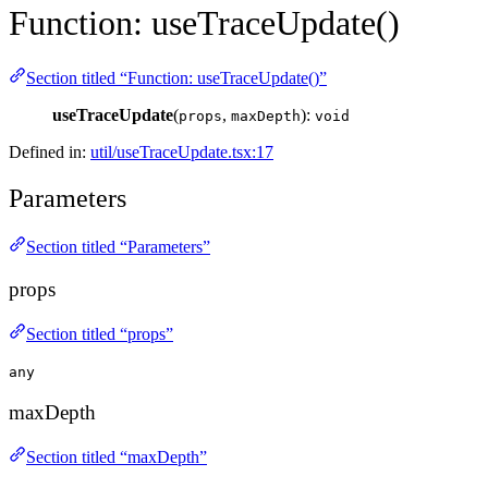
Function: useTraceUpdate()
Section titled “Function: useTraceUpdate()”
useTraceUpdate
(
,
):
props
maxDepth
void
Defined in:
util/useTraceUpdate.tsx:17
Parameters
Section titled “Parameters”
props
Section titled “props”
any
maxDepth
Section titled “maxDepth”