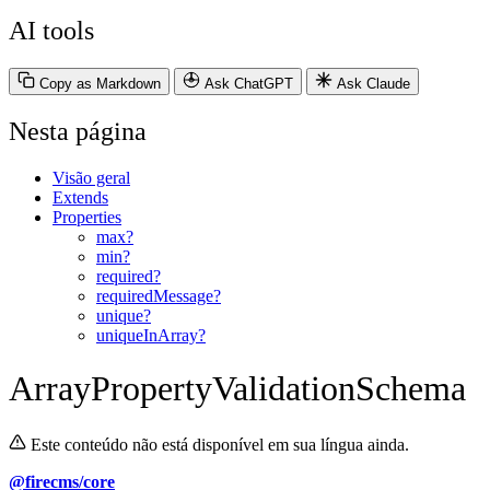
AI tools
Copy as Markdown
Ask ChatGPT
Ask Claude
Nesta página
Visão geral
Extends
Properties
max?
min?
required?
requiredMessage?
unique?
uniqueInArray?
ArrayPropertyValidationSchema
Este conteúdo não está disponível em sua língua ainda.
@firecms/core