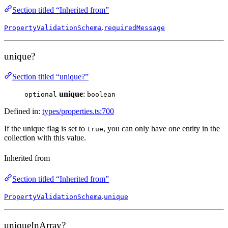
Section titled “Inherited from”
.
PropertyValidationSchema
requiredMessage
unique?
Section titled “unique?”
unique
:
optional
boolean
Defined in:
types/properties.ts:700
If the unique flag is set to
, you can only have one entity in the
true
collection with this value.
Inherited from
Section titled “Inherited from”
.
PropertyValidationSchema
unique
uniqueInArray?