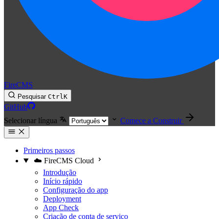
FireCMS
Pesquisar
Ctrl
K
GitHub
Selecionar língua
Comece a Construir
Primeiros passos
☁️ FireCMS Cloud
Introdução
Início rápido
Configuração do app
Deployment
App Check
Criação de conta de serviço