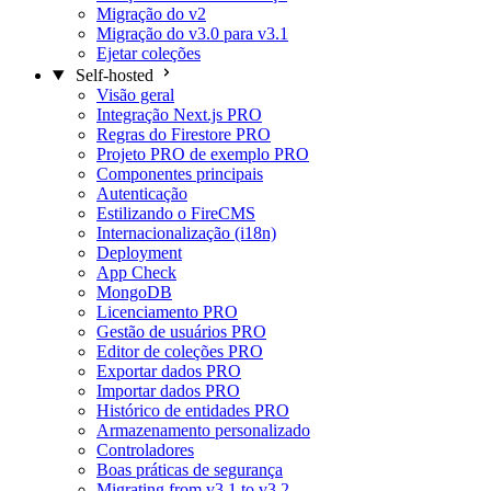
Migração do v2
Migração do v3.0 para v3.1
Ejetar coleções
Self-hosted
Visão geral
Integração Next.js
PRO
Regras do Firestore
PRO
Projeto PRO de exemplo
PRO
Componentes principais
Autenticação
Estilizando o FireCMS
Internacionalização (i18n)
Deployment
App Check
MongoDB
Licenciamento
PRO
Gestão de usuários
PRO
Editor de coleções
PRO
Exportar dados
PRO
Importar dados
PRO
Histórico de entidades
PRO
Armazenamento personalizado
Controladores
Boas práticas de segurança
Migrating from v3.1 to v3.2