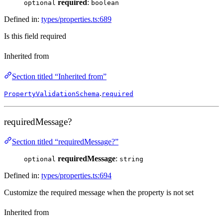
required
:
optional
boolean
Defined in:
types/properties.ts:689
Is this field required
Inherited from
Section titled “Inherited from”
.
PropertyValidationSchema
required
requiredMessage?
Section titled “requiredMessage?”
requiredMessage
:
optional
string
Defined in:
types/properties.ts:694
Customize the required message when the property is not set
Inherited from