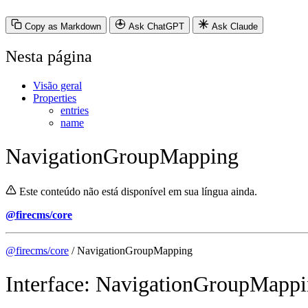
Copy as Markdown
Ask ChatGPT
Ask Claude
Nesta página
Visão geral
Properties
entries
name
NavigationGroupMapping
Este conteúdo não está disponível em sua língua ainda.
@firecms/core
@firecms/core
/ NavigationGroupMapping
Interface: NavigationGroupMapp