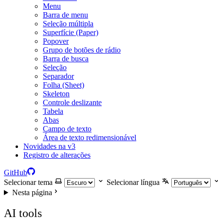
Menu
Barra de menu
Seleção múltipla
Superfície (Paper)
Popover
Grupo de botões de rádio
Barra de busca
Seleção
Separador
Folha (Sheet)
Skeleton
Controle deslizante
Tabela
Abas
Campo de texto
Área de texto redimensionável
Novidades na v3
Registro de alterações
GitHub
Selecionar tema
Selecionar língua
Nesta página
AI tools