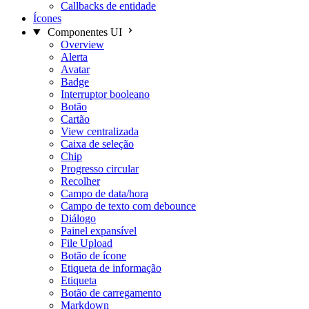
Callbacks de entidade
Ícones
Componentes UI
Overview
Alerta
Avatar
Badge
Interruptor booleano
Botão
Cartão
View centralizada
Caixa de seleção
Chip
Progresso circular
Recolher
Campo de data/hora
Campo de texto com debounce
Diálogo
Painel expansível
File Upload
Botão de ícone
Etiqueta de informação
Etiqueta
Botão de carregamento
Markdown