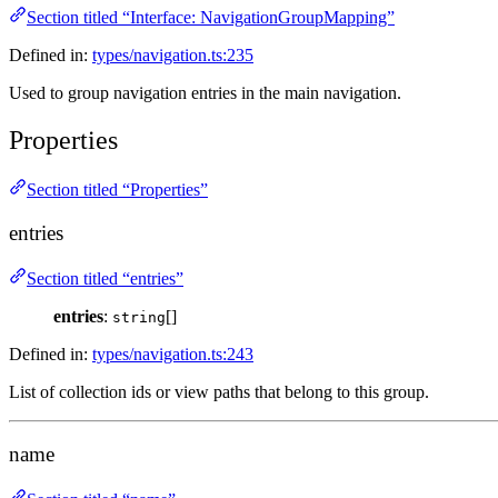
Section titled “Interface: NavigationGroupMapping”
Defined in:
types/navigation.ts:235
Used to group navigation entries in the main navigation.
Properties
Section titled “Properties”
entries
Section titled “entries”
entries
:
[]
string
Defined in:
types/navigation.ts:243
List of collection ids or view paths that belong to this group.
name