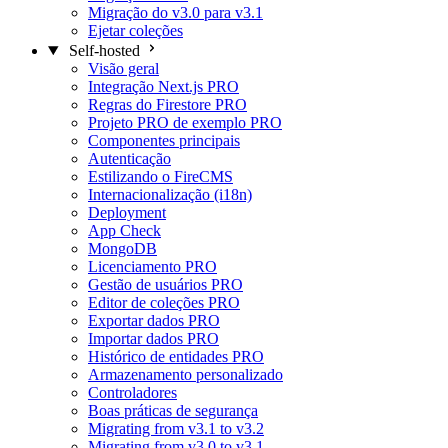
Migração do v3.0 para v3.1
Ejetar coleções
Self-hosted
Visão geral
Integração Next.js
PRO
Regras do Firestore
PRO
Projeto PRO de exemplo
PRO
Componentes principais
Autenticação
Estilizando o FireCMS
Internacionalização (i18n)
Deployment
App Check
MongoDB
Licenciamento
PRO
Gestão de usuários
PRO
Editor de coleções
PRO
Exportar dados
PRO
Importar dados
PRO
Histórico de entidades
PRO
Armazenamento personalizado
Controladores
Boas práticas de segurança
Migrating from v3.1 to v3.2
Migrating from v3.0 to v3.1