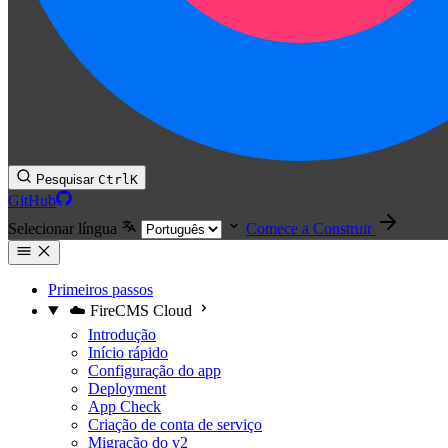
Pesquisar
Ctrl
K
GitHub
Selecionar língua
Comece a Construir
Primeiros passos
☁️ FireCMS Cloud
Introdução
Início rápido
Configuração do app
Deployment
App Check
Criação de conta de serviço
Migração do v2