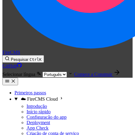
FireCMS
Pesquisar
Ctrl
K
GitHub
Selecionar língua
Comece a Construir
Primeiros passos
☁️ FireCMS Cloud
Introdução
Início rápido
Configuração do app
Deployment
App Check
Criação de conta de serviço