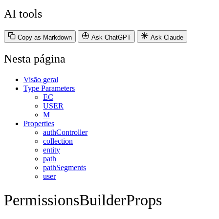
AI tools
Copy as Markdown
Ask ChatGPT
Ask Claude
Nesta página
Visão geral
Type Parameters
EC
USER
M
Properties
authController
collection
entity
path
pathSegments
user
PermissionsBuilderProps