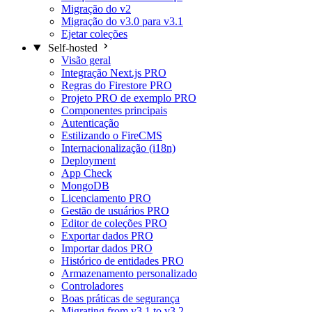
Migração do v2
Migração do v3.0 para v3.1
Ejetar coleções
Self-hosted
Visão geral
Integração Next.js
PRO
Regras do Firestore
PRO
Projeto PRO de exemplo
PRO
Componentes principais
Autenticação
Estilizando o FireCMS
Internacionalização (i18n)
Deployment
App Check
MongoDB
Licenciamento
PRO
Gestão de usuários
PRO
Editor de coleções
PRO
Exportar dados
PRO
Importar dados
PRO
Histórico de entidades
PRO
Armazenamento personalizado
Controladores
Boas práticas de segurança
Migrating from v3.1 to v3.2