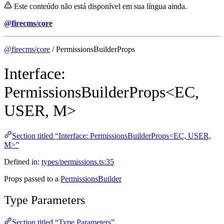
Este conteúdo não está disponível em sua língua ainda.
@firecms/core
@firecms/core
/ PermissionsBuilderProps
Interface:
PermissionsBuilderProps<EC,
USER, M>
Section titled “Interface: PermissionsBuilderProps<EC, USER,
M>”
Defined in:
types/permissions.ts:35
Props passed to a
PermissionsBuilder
Type Parameters
Section titled “Type Parameters”