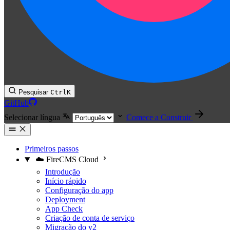
Pesquisar
Ctrl
K
GitHub
Selecionar língua
Comece a Construir
Primeiros passos
☁️ FireCMS Cloud
Introdução
Início rápido
Configuração do app
Deployment
App Check
Criação de conta de serviço
Migração do v2