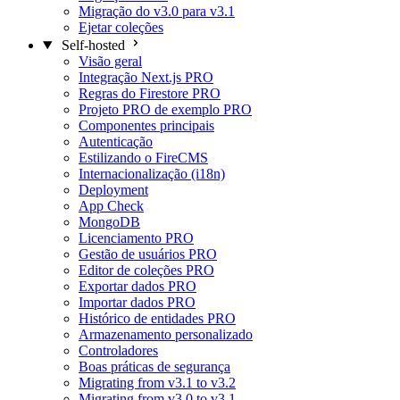
Migração do v3.0 para v3.1
Ejetar coleções
Self-hosted
Visão geral
Integração Next.js
PRO
Regras do Firestore
PRO
Projeto PRO de exemplo
PRO
Componentes principais
Autenticação
Estilizando o FireCMS
Internacionalização (i18n)
Deployment
App Check
MongoDB
Licenciamento
PRO
Gestão de usuários
PRO
Editor de coleções
PRO
Exportar dados
PRO
Importar dados
PRO
Histórico de entidades
PRO
Armazenamento personalizado
Controladores
Boas práticas de segurança
Migrating from v3.1 to v3.2
Migrating from v3.0 to v3.1