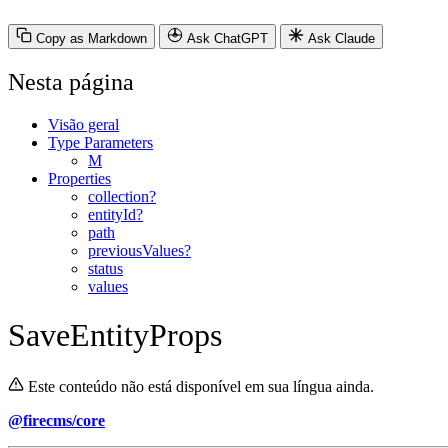
Copy as Markdown
Ask ChatGPT
Ask Claude
Nesta página
Visão geral
Type Parameters
M
Properties
collection?
entityId?
path
previousValues?
status
values
SaveEntityProps
Este conteúdo não está disponível em sua língua ainda.
@firecms/core