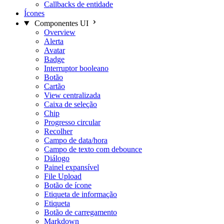
Callbacks de entidade
Ícones
Componentes UI
Overview
Alerta
Avatar
Badge
Interruptor booleano
Botão
Cartão
View centralizada
Caixa de seleção
Chip
Progresso circular
Recolher
Campo de data/hora
Campo de texto com debounce
Diálogo
Painel expansível
File Upload
Botão de ícone
Etiqueta de informação
Etiqueta
Botão de carregamento
Markdown