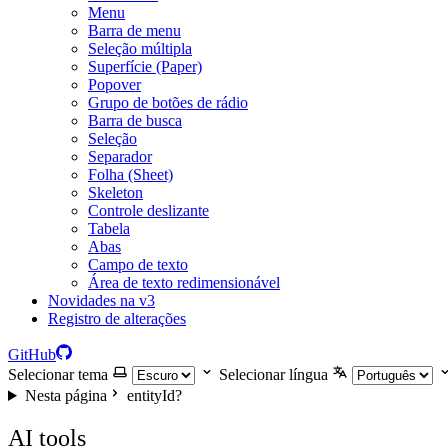
Menu
Barra de menu
Seleção múltipla
Superfície (Paper)
Popover
Grupo de botões de rádio
Barra de busca
Seleção
Separador
Folha (Sheet)
Skeleton
Controle deslizante
Tabela
Abas
Campo de texto
Área de texto redimensionável
Novidades na v3
Registro de alterações
GitHub
Selecionar tema
Selecionar língua
Nesta página
entityId?
AI tools