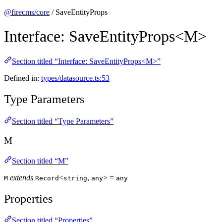
@firecms/core
/ SaveEntityProps
Interface: SaveEntityProps<M>
Section titled “Interface: SaveEntityProps<M>”
Defined in:
types/datasource.ts:53
Type Parameters
Section titled “Type Parameters”
M
Section titled “M”
extends
<
,
> =
M
Record
string
any
any
Properties
Section titled “Properties”