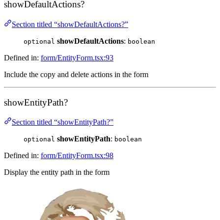
showDefaultActions?
Section titled “showDefaultActions?”
showDefaultActions
:
optional
boolean
Defined in:
form/EntityForm.tsx:93
Include the copy and delete actions in the form
showEntityPath?
Section titled “showEntityPath?”
showEntityPath
:
optional
boolean
Defined in:
form/EntityForm.tsx:98
Display the entity path in the form