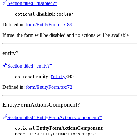
Section titled “disabled?”
disabled
:
optional
boolean
Defined in:
form/EntityForm.tsx:89
If true, the form will be disabled and no actions will be available
entity?
Section titled “entity?”
entity
:
<
>
optional
Entity
M
Defined in:
form/EntityForm.tsx:72
EntityFormActionsComponent?
Section titled “EntityFormActionsComponent?”
EntityFormActionsComponent
:
optional
<
>
React.FC
EntityFormActionsProps