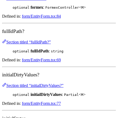
formex
:
<
>
optional
FormexController
M
Defined in:
form/EntityForm.tsx:84
fullIdPath?
Section titled “fullIdPath?”
fullIdPath
:
optional
string
Defined in:
form/EntityForm.tsx:69
initialDirtyValues?
Section titled “initialDirtyValues?”
initialDirtyValues
:
<
>
optional
Partial
M
Defined in:
form/EntityForm.tsx:77