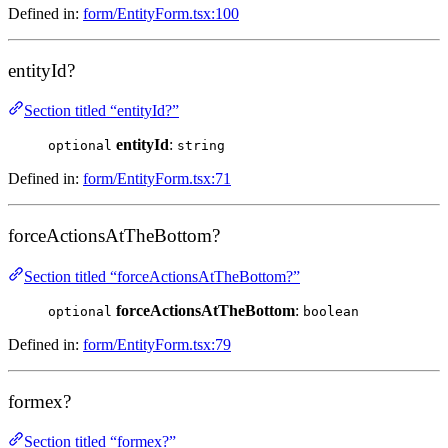
Defined in:
form/EntityForm.tsx:100
entityId?
Section titled “entityId?”
entityId
:
optional
string
Defined in:
form/EntityForm.tsx:71
forceActionsAtTheBottom?
Section titled “forceActionsAtTheBottom?”
forceActionsAtTheBottom
:
optional
boolean
Defined in:
form/EntityForm.tsx:79
formex?
Section titled “formex?”