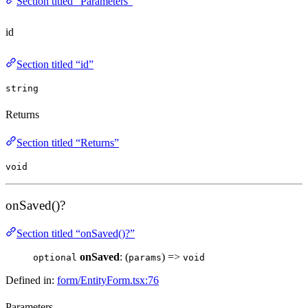
Section titled “Parameters”
id
Section titled “id”
string
Returns
Section titled “Returns”
void
onSaved()?
Section titled “onSaved()?”
onSaved
: (
) =>
optional
params
void
Defined in:
form/EntityForm.tsx:76
Parameters