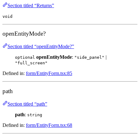
Section titled “Returns”
void
openEntityMode?
Section titled “openEntityMode?”
openEntityMode
:
|
optional
"side_panel"
"full_screen"
Defined in:
form/EntityForm.tsx:85
path
Section titled “path”
path
:
string
Defined in:
form/EntityForm.tsx:68