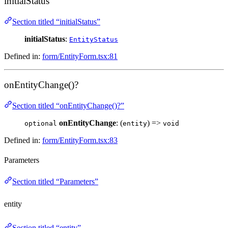
initialStatus
Section titled “initialStatus”
initialStatus
:
EntityStatus
Defined in:
form/EntityForm.tsx:81
onEntityChange()?
Section titled “onEntityChange()?”
onEntityChange
: (
) =>
optional
entity
void
Defined in:
form/EntityForm.tsx:83
Parameters
Section titled “Parameters”
entity
Section titled “entity”