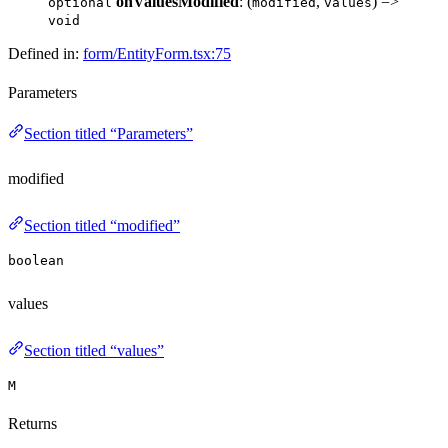
onValuesModified
: (
,
) =>
optional
modified
values
void
Defined in:
form/EntityForm.tsx:75
Parameters
Section titled “Parameters”
modified
Section titled “modified”
boolean
values
Section titled “values”
M
Returns