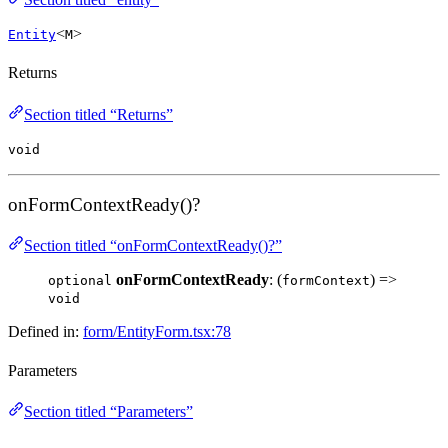
<
>
Entity
M
Returns
Section titled “Returns”
void
onFormContextReady()?
Section titled “onFormContextReady()?”
onFormContextReady
: (
) =>
optional
formContext
void
Defined in:
form/EntityForm.tsx:78
Parameters
Section titled “Parameters”