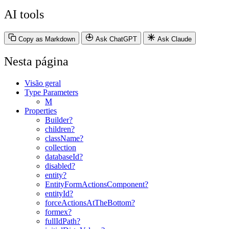
AI tools
Copy as Markdown
Ask ChatGPT
Ask Claude
Nesta página
Visão geral
Type Parameters
M
Properties
Builder?
children?
className?
collection
databaseId?
disabled?
entity?
EntityFormActionsComponent?
entityId?
forceActionsAtTheBottom?
formex?
fullIdPath?