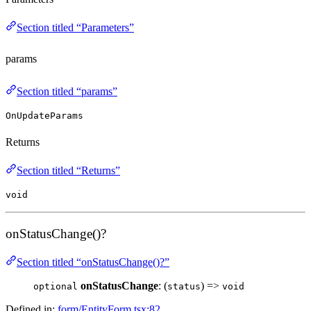
Section titled “Parameters”
params
Section titled “params”
OnUpdateParams
Returns
Section titled “Returns”
void
onStatusChange()?
Section titled “onStatusChange()?”
onStatusChange
: (
) =>
optional
status
void
Defined in:
form/EntityForm.tsx:82