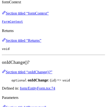
formContext
Section titled “formContext”
FormContext
Returns
Section titled “Returns”
void
onIdChange()?
Section titled “onIdChange()?”
onIdChange
: (
) =>
optional
id
void
Defined in:
form/EntityForm.tsx:74
Parameters