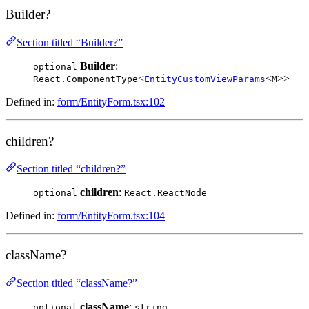
Builder?
Section titled “Builder?”
Builder
:
optional
<
<
>>
React.ComponentType
EntityCustomViewParams
M
Defined in:
form/EntityForm.tsx:102
children?
Section titled “children?”
children
:
optional
React.ReactNode
Defined in:
form/EntityForm.tsx:104
className?
Section titled “className?”
className
:
optional
string