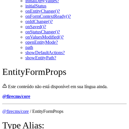
initialDirtyValues?
initialStatus
onEntityChange()?
onFormContextReady()?
onIdChange()?
onSaved()?
onStatusChange()?
onValuesModified()?
openEntityMode?
path
showDefaultActions?
showEntityPath?
EntityFormProps
Este conteúdo não está disponível em sua língua ainda.
@firecms/core
@firecms/core
/ EntityFormProps
Type Alias: