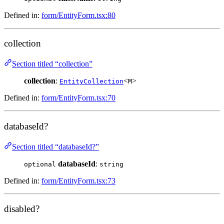
Defined in:
form/EntityForm.tsx:80
collection
Section titled “collection”
collection
:
<
>
EntityCollection
M
Defined in:
form/EntityForm.tsx:70
databaseId?
Section titled “databaseId?”
databaseId
:
optional
string
Defined in:
form/EntityForm.tsx:73
disabled?