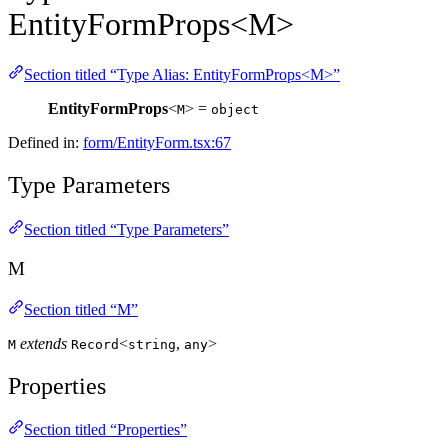
EntityFormProps<M>
Section titled “Type Alias: EntityFormProps<M>”
EntityFormProps
<
> =
M
object
Defined in:
form/EntityForm.tsx:67
Type Parameters
Section titled “Type Parameters”
M
Section titled “M”
extends
<
,
>
M
Record
string
any
Properties
Section titled “Properties”