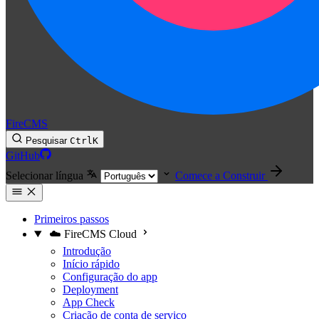
FireCMS
Pesquisar
Ctrl
K
GitHub
Selecionar língua
Comece a Construir
Primeiros passos
☁️ FireCMS Cloud
Introdução
Início rápido
Configuração do app
Deployment
App Check
Criação de conta de serviço