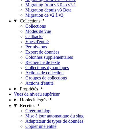
Migrating from v3.0 to v3.1
Migration depuis v3 Beta
Migration de v2 à v3
Collections
Collections
Modes de vue
Callbacks
Vues d'entité
Permissions
Export de données
Colonnes supplémentaires
Recherche de texte
Collections dynamiques
Actions de collection
Groupes de collections
Actions d'entité
Propriétés
Vues de niveau supérieur
Hooks intégrés
Recettes
Créer un blog
Mise à jour automatique du slug
Adaptateur de types de données
Copier une entité