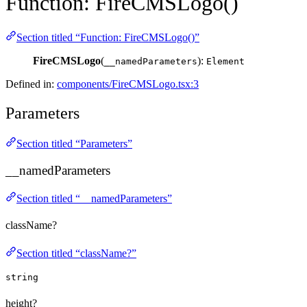
Function: FireCMSLogo()
Section titled “Function: FireCMSLogo()”
FireCMSLogo
(
):
__namedParameters
Element
Defined in:
components/FireCMSLogo.tsx:3
Parameters
Section titled “Parameters”
__namedParameters
Section titled “__namedParameters”
className?
Section titled “className?”
string
height?