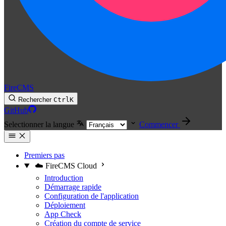
FireCMS
Rechercher
Ctrl
K
GitHub
Selectionner la langue
Commencer
Premiers pas
☁️ FireCMS Cloud
Introduction
Démarrage rapide
Configuration de l'application
Déploiement
App Check
Création du compte de service