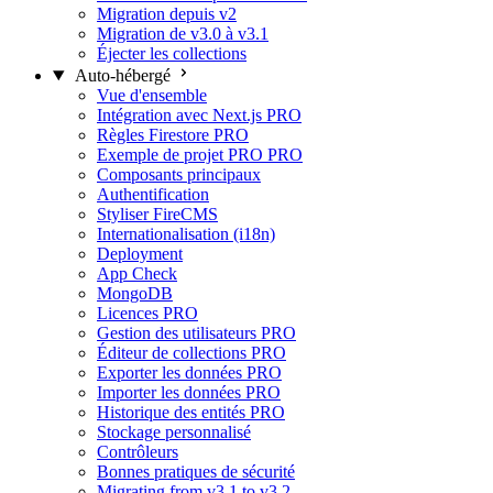
Migration depuis v2
Migration de v3.0 à v3.1
Éjecter les collections
Auto-hébergé
Vue d'ensemble
Intégration avec Next.js
PRO
Règles Firestore
PRO
Exemple de projet PRO
PRO
Composants principaux
Authentification
Styliser FireCMS
Internationalisation (i18n)
Deployment
App Check
MongoDB
Licences
PRO
Gestion des utilisateurs
PRO
Éditeur de collections
PRO
Exporter les données
PRO
Importer les données
PRO
Historique des entités
PRO
Stockage personnalisé
Contrôleurs
Bonnes pratiques de sécurité
Migrating from v3.1 to v3.2