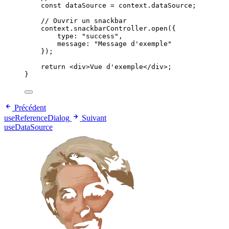
const
dataSource
=
 context.dataSource;
// Ouvrir un snackbar
context.snackbarController.
open
({
type: 
"success"
,
message: 
"Message d'exemple"
});
return
 <
div
>Vue d'exemple</
div
>;
}
Précédent
useReferenceDialog
Suivant
useDataSource