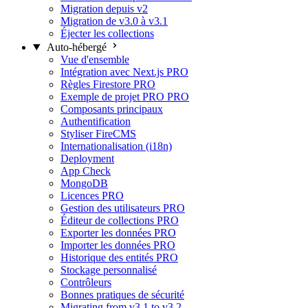
Migration depuis v2
Migration de v3.0 à v3.1
Éjecter les collections
Auto-hébergé
Vue d'ensemble
Intégration avec Next.js
PRO
Règles Firestore
PRO
Exemple de projet PRO
PRO
Composants principaux
Authentification
Styliser FireCMS
Internationalisation (i18n)
Deployment
App Check
MongoDB
Licences
PRO
Gestion des utilisateurs
PRO
Éditeur de collections
PRO
Exporter les données
PRO
Importer les données
PRO
Historique des entités
PRO
Stockage personnalisé
Contrôleurs
Bonnes pratiques de sécurité
Migrating from v3.1 to v3.2