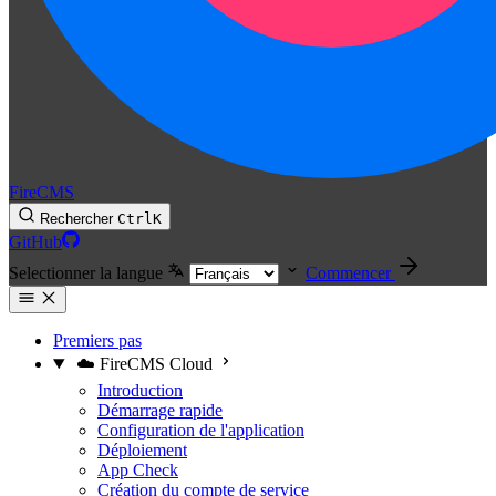
FireCMS
Rechercher
Ctrl
K
GitHub
Selectionner la langue
Commencer
Premiers pas
☁️ FireCMS Cloud
Introduction
Démarrage rapide
Configuration de l'application
Déploiement
App Check
Création du compte de service