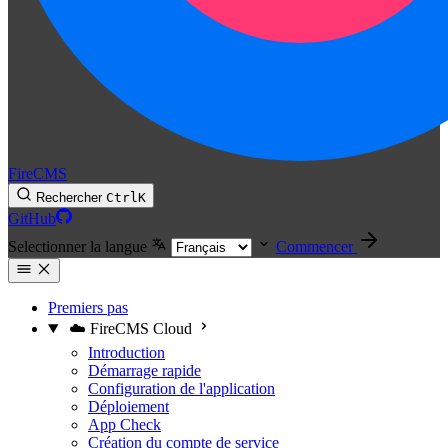
FireCMS
Rechercher
Ctrl
K
GitHub
Selectionner la langue
Commencer
Premiers pas
☁️ FireCMS Cloud
Introduction
Démarrage rapide
Configuration de l'application
Déploiement
App Check
Création du compte de service