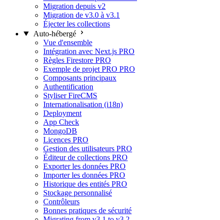
Migration depuis v2
Migration de v3.0 à v3.1
Éjecter les collections
Auto-hébergé
Vue d'ensemble
Intégration avec Next.js
PRO
Règles Firestore
PRO
Exemple de projet PRO
PRO
Composants principaux
Authentification
Styliser FireCMS
Internationalisation (i18n)
Deployment
App Check
MongoDB
Licences
PRO
Gestion des utilisateurs
PRO
Éditeur de collections
PRO
Exporter les données
PRO
Importer les données
PRO
Historique des entités
PRO
Stockage personnalisé
Contrôleurs
Bonnes pratiques de sécurité
Migrating from v3.1 to v3.2