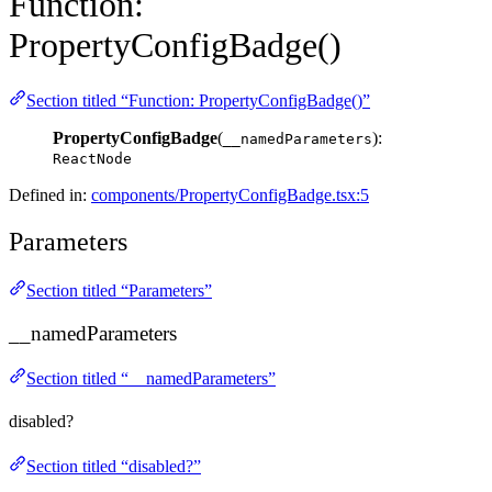
Function:
PropertyConfigBadge()
Section titled “Function: PropertyConfigBadge()”
PropertyConfigBadge
(
):
__namedParameters
ReactNode
Defined in:
components/PropertyConfigBadge.tsx:5
Parameters
Section titled “Parameters”
__namedParameters
Section titled “__namedParameters”
disabled?
Section titled “disabled?”