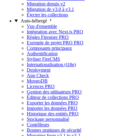
Migration depuis v2
Migration de v3.0 à v3.1
Éjecter les collections
Auto-hébergé
Vue d'ensemble
Intégration avec Next.js
PRO
Règles Firestore
PRO
Exemple de projet PRO
PRO
Composants principaux
Authentification
Styliser FireCMS
Internationalisation (i18n)
Deployment
App Check
MongoDB
Licences
PRO
Gestion des utilisateurs
PRO
Éditeur de collections
PRO
Exporter les données
PRO
Importer les données
PRO
Historique des entités
PRO
Stockage personnalisé
Contrôleurs
Bonnes pratiques de sécurité
Migrating from v3.1 to v3.2