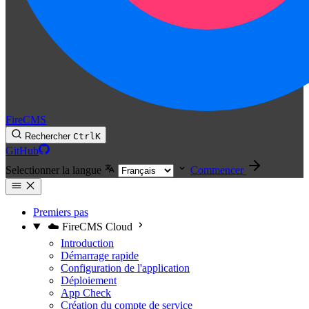
FireCMS
Rechercher
Ctrl
K
GitHub
Selectionner la langue
Commencer
Premiers pas
☁️ FireCMS Cloud
Introduction
Démarrage rapide
Configuration de l'application
Déploiement
App Check
Création du compte de service