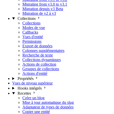
Migrating from v3.0 to v3.1
Migration depuis v3 Beta
Migration de v2 à v3
Collections
Collections
Modes de vue
Callbacks
Vues d'entité
Permissions
Export de données
Colonnes supplémentaires
Recherche de texte
Collections dynamiques
Actions de collection
Groupes de collections
Actions d'entité
Propriétés
Vues de niveau supérieur
Hooks intégrés
Recettes
Créer un blog
Mise à jour automatique du slug
Adaptateur de types de données
Copier une entité