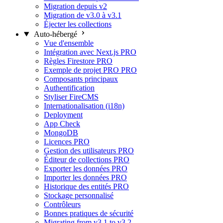
Migration depuis v2
Migration de v3.0 à v3.1
Éjecter les collections
Auto-hébergé
Vue d'ensemble
Intégration avec Next.js
PRO
Règles Firestore
PRO
Exemple de projet PRO
PRO
Composants principaux
Authentification
Styliser FireCMS
Internationalisation (i18n)
Deployment
App Check
MongoDB
Licences
PRO
Gestion des utilisateurs
PRO
Éditeur de collections
PRO
Exporter les données
PRO
Importer les données
PRO
Historique des entités
PRO
Stockage personnalisé
Contrôleurs
Bonnes pratiques de sécurité
Migrating from v3.1 to v3.2