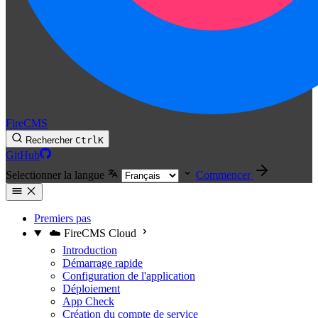
FireCMS
Rechercher
Ctrl
K
GitHub
Selectionner la langue
Commencer
Premiers pas
☁️ FireCMS Cloud
Introduction
Démarrage rapide
Configuration de l'application
Déploiement
App Check
Création du compte de service