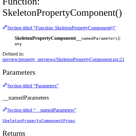
Function:
SkeletonPropertyComponent()
Section titled “Function: SkeletonPropertyComponent()”
SkeletonPropertyComponent
(
):
__namedParameters
any
Defined in:
preview/property_previews/SkeletonPropertyComponent.tsx:21
Parameters
Section titled “Parameters”
__namedParameters
Section titled “__namedParameters”
SkeletonPropertyComponentProps
Returns