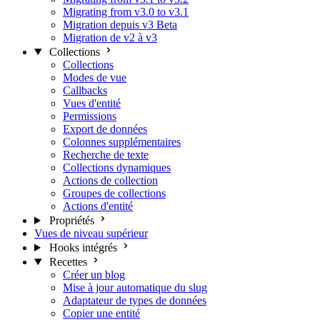
Migrating from v3.0 to v3.1
Migration depuis v3 Beta
Migration de v2 à v3
Collections
Collections
Modes de vue
Callbacks
Vues d'entité
Permissions
Export de données
Colonnes supplémentaires
Recherche de texte
Collections dynamiques
Actions de collection
Groupes de collections
Actions d'entité
Propriétés
Vues de niveau supérieur
Hooks intégrés
Recettes
Créer un blog
Mise à jour automatique du slug
Adaptateur de types de données
Copier une entité