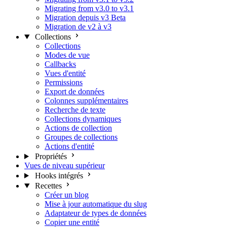
Migrating from v3.0 to v3.1
Migration depuis v3 Beta
Migration de v2 à v3
Collections
Collections
Modes de vue
Callbacks
Vues d'entité
Permissions
Export de données
Colonnes supplémentaires
Recherche de texte
Collections dynamiques
Actions de collection
Groupes de collections
Actions d'entité
Propriétés
Vues de niveau supérieur
Hooks intégrés
Recettes
Créer un blog
Mise à jour automatique du slug
Adaptateur de types de données
Copier une entité