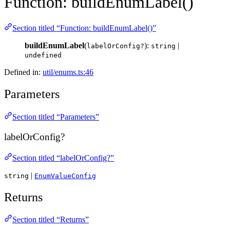
Function: buildEnumLabel()
Section titled “Function: buildEnumLabel()”
buildEnumLabel
(
):
|
labelOrConfig?
string
undefined
Defined in:
util/enums.ts:46
Parameters
Section titled “Parameters”
labelOrConfig?
Section titled “labelOrConfig?”
|
string
EnumValueConfig
Returns
Section titled “Returns”