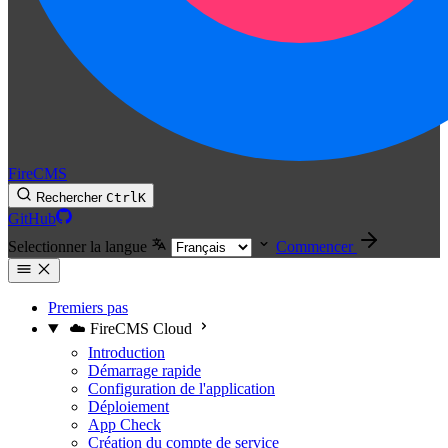
FireCMS
Rechercher
Ctrl
K
GitHub
Selectionner la langue
Commencer
Premiers pas
☁️ FireCMS Cloud
Introduction
Démarrage rapide
Configuration de l'application
Déploiement
App Check
Création du compte de service