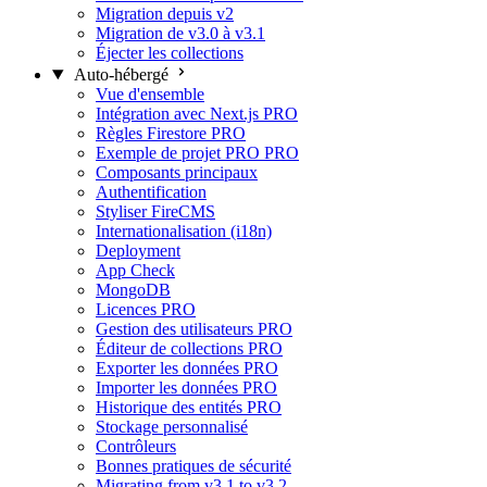
Migration depuis v2
Migration de v3.0 à v3.1
Éjecter les collections
Auto-hébergé
Vue d'ensemble
Intégration avec Next.js
PRO
Règles Firestore
PRO
Exemple de projet PRO
PRO
Composants principaux
Authentification
Styliser FireCMS
Internationalisation (i18n)
Deployment
App Check
MongoDB
Licences
PRO
Gestion des utilisateurs
PRO
Éditeur de collections
PRO
Exporter les données
PRO
Importer les données
PRO
Historique des entités
PRO
Stockage personnalisé
Contrôleurs
Bonnes pratiques de sécurité
Migrating from v3.1 to v3.2